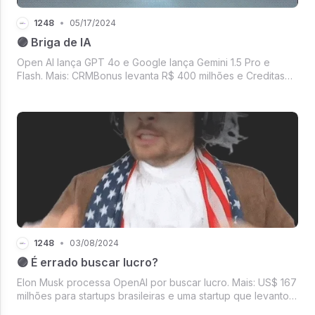
1248
•
05/17/2024
🟣 Briga de IA
Open AI lança GPT 4o e Google lança Gemini 1.5 Pro e
Flash. Mais: CRMBonus levanta R$ 400 milhões e Creditas
alcança break-even.
1248
•
03/08/2024
🟣 É errado buscar lucro?
Elon Musk processa OpenAI por buscar lucro. Mais: US$ 167
milhões para startups brasileiras e uma startup que levantou
R$ 125 milhões para explorar o mercado brasileiro.