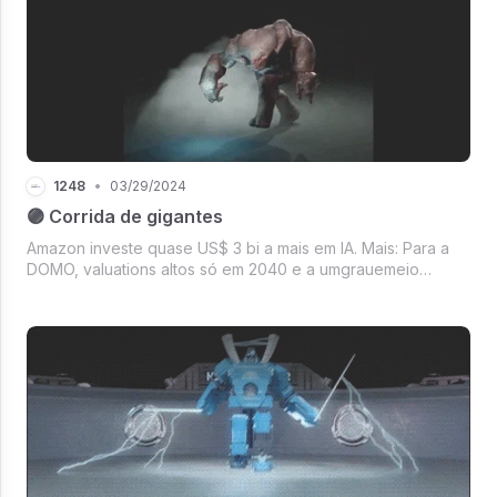
1248
•
03/29/2024
🟣 Corrida de gigantes
Amazon investe quase US$ 3 bi a mais em IA. Mais: Para a
DOMO, valuations altos só em 2040 e a umgrauemeio
levanta R$ 18,7 milhões.