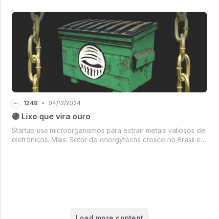
1248
•
04/12/2024
🟣 Lixo que vira ouro
Startup usa microorganismos para extrair metais valiosos de
eletrônicos. Mais: Setor de energytechs cresce no Brasil e
os medos e dificuldades dos fundadores de startups
brasileiros.
Load more content