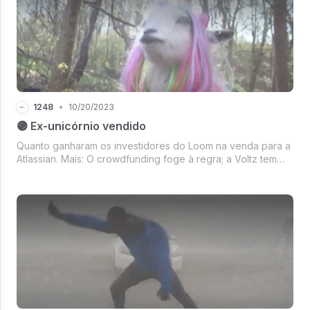
1248
•
10/20/2023
🟣 Ex-unicórnio vendido
Quanto ganharam os investidores do Loom na venda para a
Atlassian. Mais: O crowdfunding foge à regra; a Voltz tem
volta? E quem investe em venture capital no Brasil?