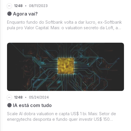
1248
•
08/11/2023
🟣 Agora vai?
Enquanto fundo do Softbank volta a dar lucro, ex-Softbank
pula pro Valor Capital. Mais: o valuation secreto da Loft, a
falência da WeWork e o investimento em startup do Elon
Musk.
1248
•
05/24/2024
🟣 IA está com tudo
Scale AI dobra valuation e capta US$ 1 bi. Mais: Setor de
energytechs desponta e fundo quer investir US$ 150
milhões em agro e clima.