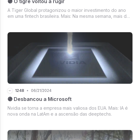
🟣 O tigre voltou a rugir
A Tiger Global protagonizou o maior investimento do ano
em uma fintech brasileira. Mais: Na mesma semana, mais de
R$ 750 milhões investidos em startups brasileiras.
1248
•
06/21/2024
🟣 Desbancou a Microsoft
Nvidia se torna a empresa mais valiosa dos EUA. Mais: IA é
nova onda na LatAm e a ascensão das deeptechs.