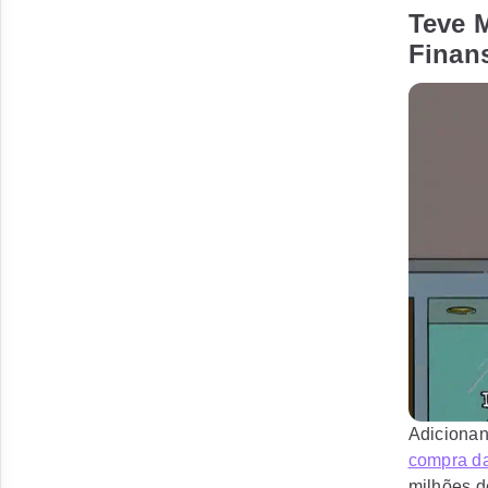
Teve 
Finan
Adicionan
compra da
milhões d