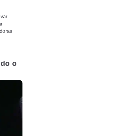
evar
ar
adoras
ndo o