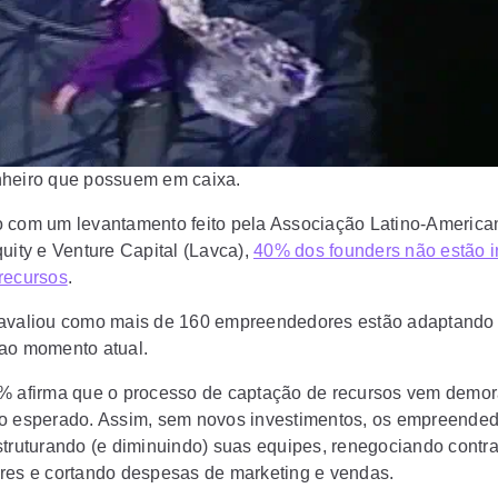
heiro que possuem em caixa.
 com um levantamento feito pela Associação Latino-America
quity e Venture Capital (Lavca),
40% dos founders não estão i
recursos
.
avaliou como mais de 160 empreendedores estão adaptando
ao momento atual.
% afirma que o processo de captação de recursos vem demo
o esperado. Assim, sem novos investimentos, os empreende
struturando (e diminuindo) suas equipes, renegociando contra
res e cortando despesas de marketing e vendas.