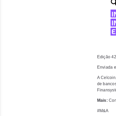
Edição 4
Enviada 
A Celcoin
de bancos
Finansyst
Mais:
Com
#M&A