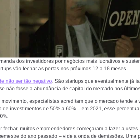
anda dos investidores por negócios mais lucrativos e susten
artups vão fechar as portas nos próximos 12 a 18 meses.
de não ser tão negativo
. São startups que eventualmente já i
 se não fosse a abundância de capital do mercado nos último
movimento, especialistas acreditam que o mercado tende a v
 de investimentos de 50% a 60% – em 2021, esse percentua
40%.
ar fechar, muitos empreendedores começaram a fazer ajustes 
emestre do ano passado – vide a onda de demissões. Uma 