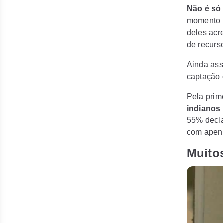
Não é só
momento p
deles acr
de recurso
Ainda ass
captação 
Pela prime
indianos 
55% decla
com apen
Muito