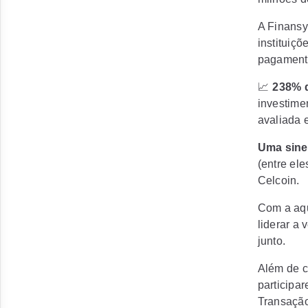
A Finansy
instituiçõ
pagamento
📈
238% 
investime
avaliada 
Uma siner
(entre el
Celcoin.
Com a aqu
liderar a 
junto.
Além de c
participar
Transação