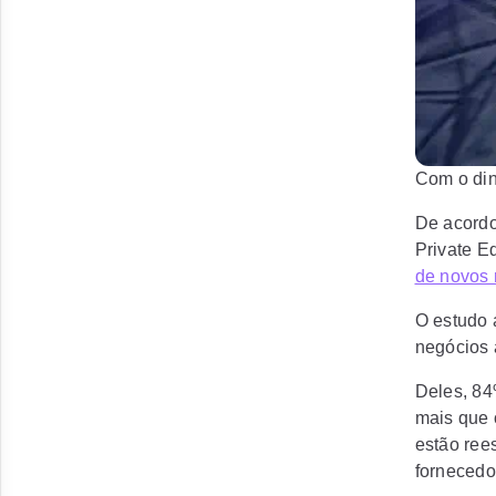
Com o din
De acordo
Private E
de novos 
O estudo 
negócios 
Deles, 84
mais que 
estão ree
fornecedo