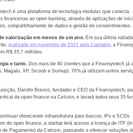
stech é uma plataforma de tecnologia modular, que conecta
es financeiras ao open banking, através de aplicações de inic
s, compartilhamento de dados e gestão de consentimentos.
de valorização em menos de um ano.
Em sua última rodada
nto,
realizada em novembro de 2021 pela Captable
, a Finans
em R$ 35,7 milhões.
gia e tanto.
Dos mais de 40 clientes que a Finansystech já 
es, Magalu, XP, Sicoob e Sumup),
70% já utilizam outros servi
isição, Danillo Branco, fundador e CEO da Finansystech, pa
vertical de open finance na Celcoin, e levará todos seus 35 fu
ontinuar oferecendo infraestrutura para bancos, IPs e SCDs
em do open finance, a startup terá acesso a licença de ITP (In
 de Pagamento) da Celcoin, passando a oferecer soluções d