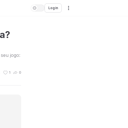
Login
oa?
 seu jogo:
n
1
0