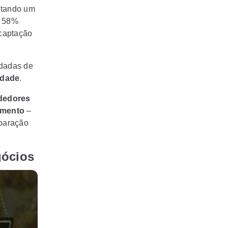
ntando um
, 58%
 captação
odadas de
idade
.
dedores
imento
–
mparação
gócios