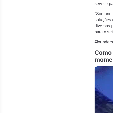
service p
"Somando 
soluções 
diversos 
para o se
#founders
Como 
momen