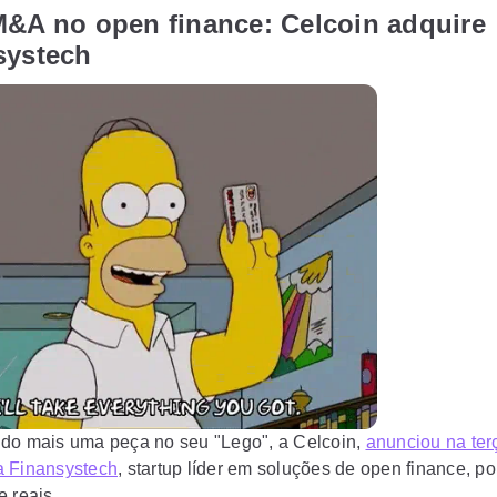
M&A no open finance: Celcoin adquire
systech
do mais uma peça no seu "Lego", a Celcoin,
anunciou na terç
 Finansystech
, startup líder em soluções de open finance, po
e reais.