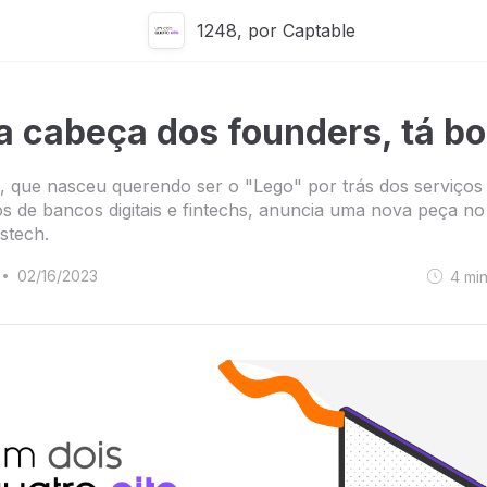
1248, por Captable
 a cabeça dos founders, tá b
, que nasceu querendo ser o "Lego" por trás dos serviços
os de bancos digitais e fintechs, anuncia uma nova peça no
stech.
02/16/2023
4
mi
•