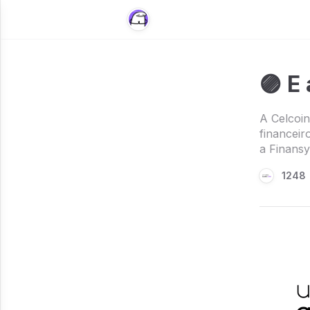
🟣 E
A Celcoin
financeir
a Finansy
1248