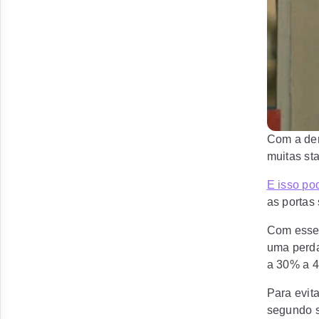
Com a dem
muitas st
E isso po
as portas
Com esse 
uma perda
a 30% a 
Para evit
segundo s