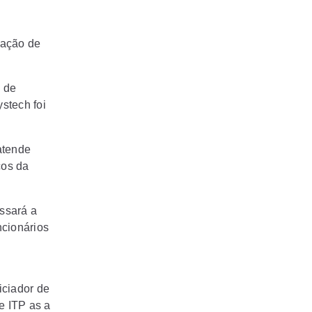
iação de
 de
ystech foi
atende
ços da
ssará a
ncionários
iciador de
e ITP as a