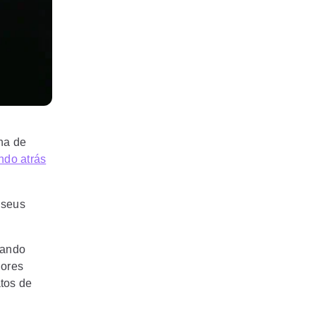
na de
ndo atrás
 seus
rando
dores
tos de