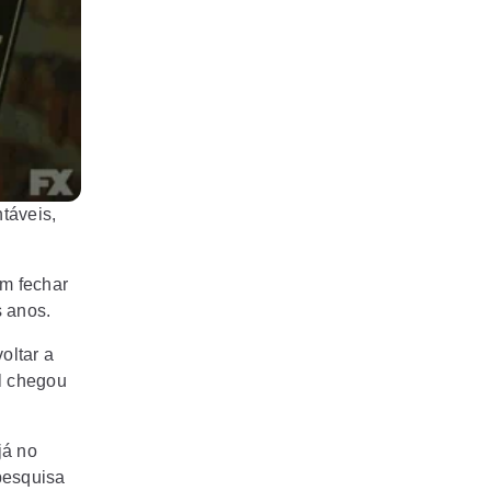
táveis,
am fechar
s anos.
oltar a
l chegou
já no
pesquisa