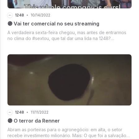
1248
•
10/14/2022
🟣 Vai ter comercial no seu streaming
A verdadeira sexta-feira chegou, mas antes de entrarmos
no clima do #sextou, que tal dar uma lida na 1248?
Prometemos que não tem nenhum anúncio no meio...
Tópicos da semana: CVC, foodtechs e Netflix.
1248
•
11/11/2022
🟣 O terror da Renner
Abram as porteiras para o agronegócio: em alta, o setor
recebe investimento milionário. Mais: O que foi a salvação