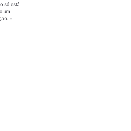
o só está
do um
ção. E