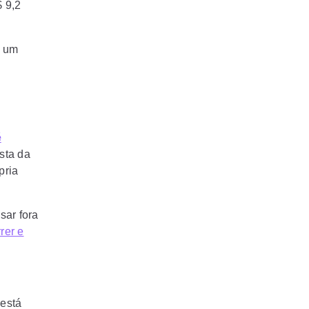
$ 9,2
u um
é
sta da
pria
ar fora
rer e
 está