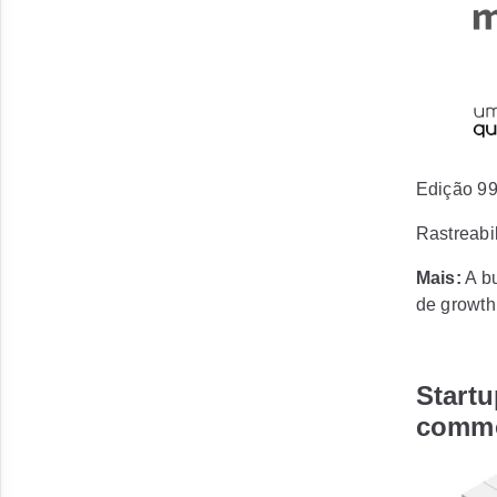
Edição 9
Rastreabi
Mais:
A bu
de growth
Startu
commo