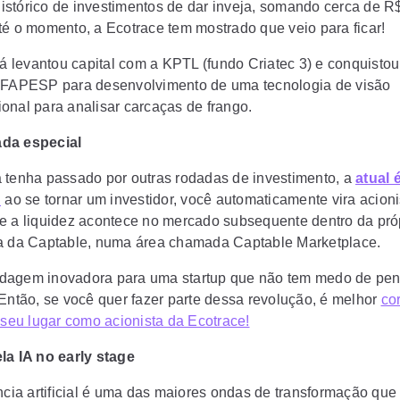
istórico de investimentos de dar inveja, somando cerca de R
é o momento, a Ecotrace tem mostrado que veio para ficar!
já levantou capital com a
KPTL (fundo Criatec 3) e conquisto
a FAPESP
para desenvolvimento de uma tecnologia de visão
onal para analisar carcaças de frango.
da especial
 tenha passado por outras rodadas de investimento, a
atual 
:
ao se tornar um investidor, você
automaticamente vira acioni
e a liquidez acontece no mercado subsequente dentro da pró
a da Captable, numa área chamada Captable Marketplace.
agem inovadora para uma startup que não tem medo de pens
 Então,
se você quer fazer parte dessa revolução, é melhor
cor
o seu lugar como acionista da Ecotrace!
la IA no early stage
ência artificial é uma das maiores ondas de transformação que