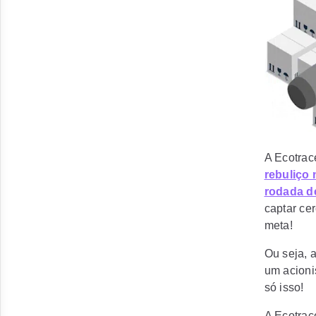
A Ecotrac
rebuliço
rodada d
captar ce
meta!
Ou seja, a
um acion
só isso!
A Ecotrac