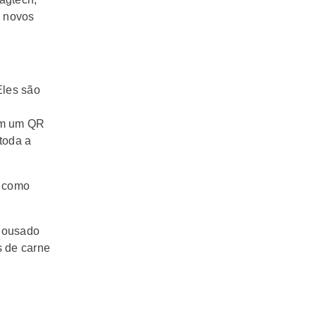
e novos
Eles são
m um QR
toda a
s como
s ousado
s de carne