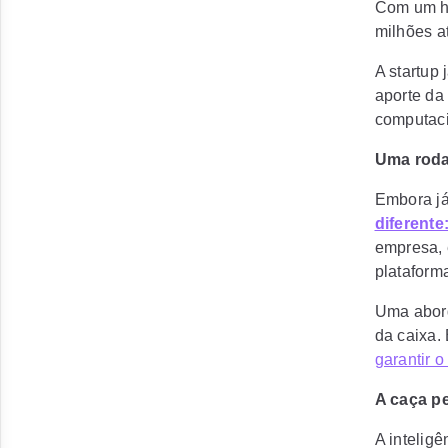
Com um
h
milhões
at
A startup 
aporte d
computaci
Uma roda
Embora já
diferente
empresa, 
plataform
Uma abord
da caixa.
garantir 
A caça pe
A intelig