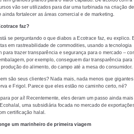
ursos vão ser utilizados para dar uma turbinada na criação d
 ainda fortalecer as áreas comercial e de marketing.
cotrace faz?
stá se perguntando o que diabos a Ecotrace faz, eu explico. 
stas em rastreabilidade de commodities, usando a tecnologia
n para trazer transparência e segurança para o mercado
– co
embalagem, por exemplo, conseguem dar
transparência para 
 produção do alimento, do campo até a mesa do consumidor.
em são seus clientes? Nada mais, nada menos que
gigante
rva e Frigol.
Parece que eles estão no caminho certo, né?
 para por aí! Recentemente, eles deram um passo ainda mai
Ecohalal, uma subsidiária focada no mercado de exportaçõe
m certificação halal.
onge um marinheiro de primeira viagem