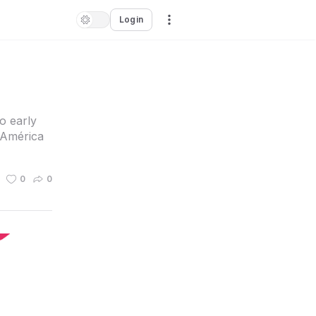
Login
o early
 América
0
0