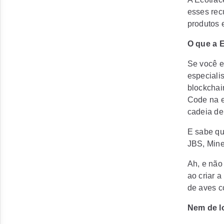
esses
rec
produtos e
O que a E
Se você e
especiali
blockchai
Code na 
cadeia de
E sabe qu
JBS, Mine
Ah, e não
ao criar a
de aves co
Nem de l