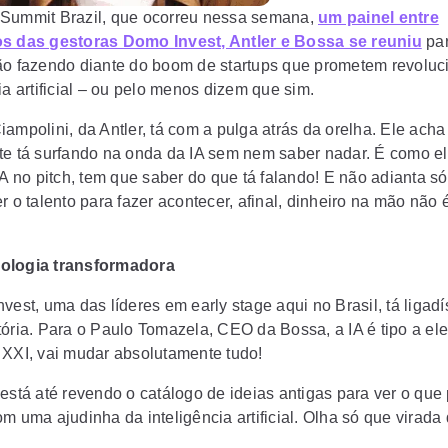
Summit Brazil, que ocorreu nessa semana,
um painel entre
s das gestoras Domo Invest, Antler e Bossa se reuniu
par
ão fazendo diante do
boom de startups que prometem revoluc
a artificial
– ou pelo menos dizem que sim.
ampolini, da Antler, tá com a pulga atrás da orelha. Ele acha
te tá surfando na onda da IA sem nem saber nadar.
É como ele
IA no pitch, tem que saber do que tá falando! E não adianta só
r o talento para fazer acontecer, afinal, dinheiro na mão não 
ologia transformadora
vest, uma das líderes em early stage aqui no Brasil, tá ligad
tória. Para o Paulo Tomazela, CEO da Bossa,
a IA é tipo a el
 XXI, vai mudar absolutamente tudo!
 está até revendo o catálogo de
ideias antigas para ver o que
m uma ajudinha da inteligência artificial.
Olha só que virada 