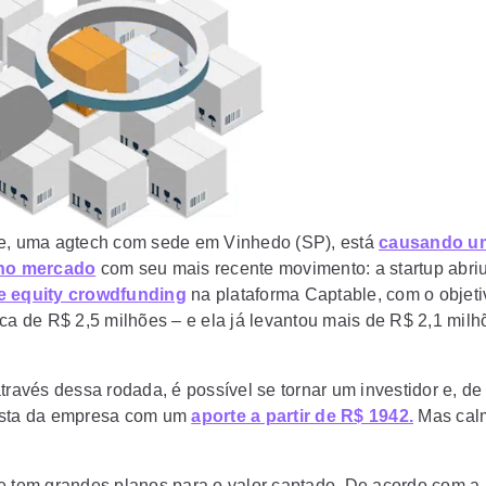
e, uma agtech com sede em Vinhedo (SP), está
causando u
 no mercado
com seu mais recente movimento: a startup abri
e equity crowdfunding
na plataforma Captable, com o
objet
rca de R$ 2,5 milhões – e ela já levantou mais de R$ 2,1 mil
través dessa rodada, é possível se tornar um investidor e, de
ista da empresa com um
aporte a partir de R$ 1942.
Mas calm
e tem grandes planos para o valor captado. De acordo com a 