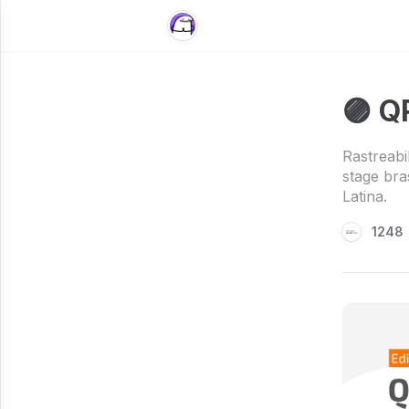
🟣 Q
Rastreabi
stage bra
Latina.
1248