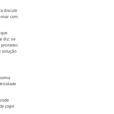
a discutir
ionar com
 que
 diz: se
 prometer,
é solução
íssima
etricidade
 pode
de jogo!