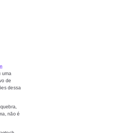
m
u uma
ivo de
hões dessa
 quebra,
a, não é
agtech,