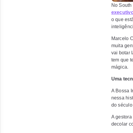
No South 
executivo
o que est
inteligênci
Marcelo Ci
muita gen
vai botar 
tem que te
mágica.
Uma tecn
A Bossa In
nessa his
do século
A gestora
decolar co