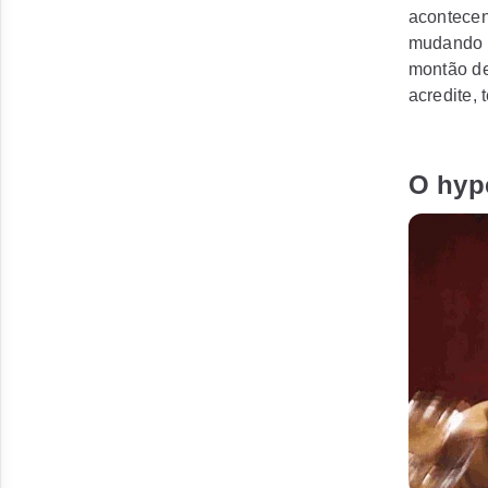
acontecen
mudando 
montão de
acredite,
O hyp