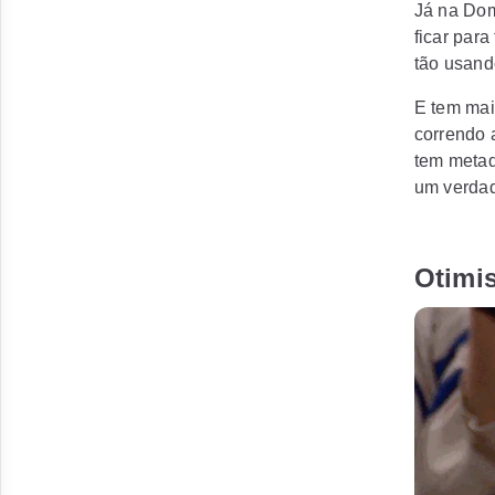
Já na Dom
ficar para 
tão usand
E tem ma
correndo a
tem metad
um verdad
Otimis