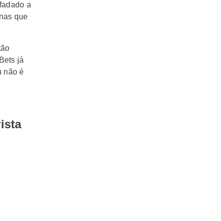
 fadado a
 nas que
tão
Bets já
u não é
ista