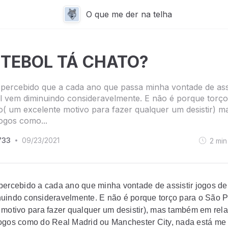
O que me der na telha
UTEBOL TÁ CHATO?
percebido que a cada ano que passa minha vontade de assi
l vem diminuindo consideravelmente. E não é porque torço
( um excelente motivo para fazer qualquer um desistir) ma
ogos como...
733
09/23/2021
2
min
•
percebido a cada ano que minha vontade de assistir jogos de 
uindo consideravelmente. E não é porque torço para o São 
 motivo para fazer qualquer um desistir), mas também em rel
ogos como do Real Madrid ou Manchester City, nada está me