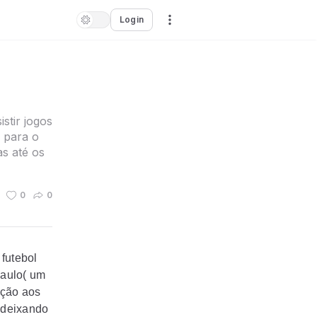
Login
stir jogos
 para o
s até os
0
0
futebol
Paulo( um
ação aos
 deixando