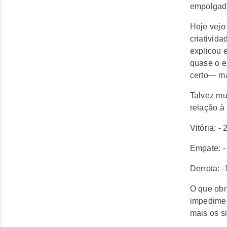
empolgad
Hoje vejo 
criativida
explicou 
quase o e
certo— ma
Talvez mu
relação à
Vitória: - 
Empate: -
Derrota: -
O que obri
impedimen
mais os s