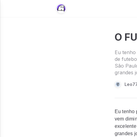
O F
Eu tenho 
de futebo
São Paulo
grandes j
Leo7
Eu tenho 
vem dimin
excelente
grandes j