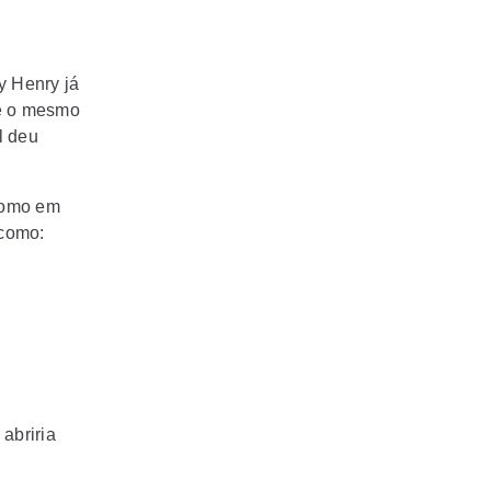
ry Henry já
ue o mesmo
l deu
como em
 como:
e
abriria