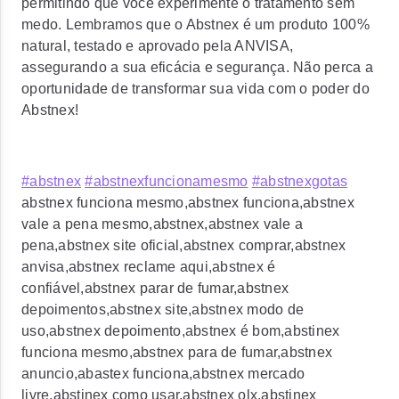
permitindo que você experimente o tratamento sem
medo. Lembramos que o Abstnex é um produto 100%
natural, testado e aprovado pela ANVISA,
assegurando a sua eficácia e segurança. Não perca a
oportunidade de transformar sua vida com o poder do
Abstnex!
#abstnex
#abstnexfuncionamesmo
#abstnexgotas
abstnex funciona mesmo,abstnex funciona,abstnex
vale a pena mesmo,abstnex,abstnex vale a
pena,abstnex site oficial,abstnex comprar,abstnex
anvisa,abstnex reclame aqui,abstnex é
confiável,abstnex parar de fumar,abstnex
depoimentos,abstnex site,abstnex modo de
uso,abstnex depoimento,abstnex é bom,abstinex
funciona mesmo,abstnex para de fumar,abstnex
anuncio,abastex funciona,abstnex mercado
livre,abstinex como usar,abstnex olx,abstinex