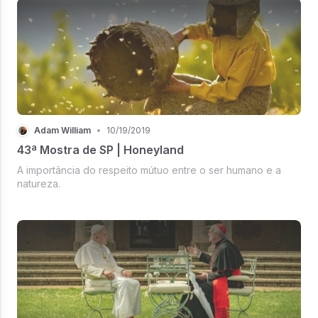
Adam William
•
10/19/2019
43ª Mostra de SP | Honeyland
A importância do respeito mútuo entre o ser humano e a
natureza.