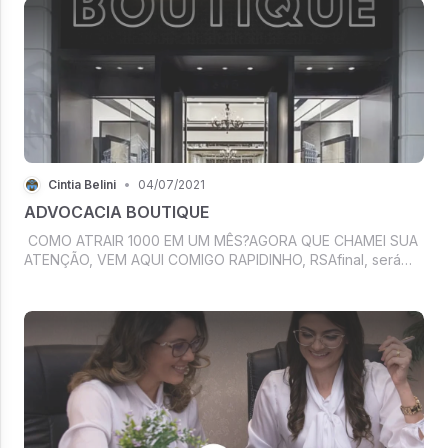
Cintia Belini
•
04/07/2021
ADVOCACIA BOUTIQUE
COMO ATRAIR 1000 EM UM MÊS?AGORA QUE CHAMEI SUA
ATENÇÃO, VEM AQUI COMIGO RAPIDINHO, RSAfinal, será
que eu preciso conquistar tantos clientes assim?Uma das
máximas que anda circulando por aí, é..Aprenda a
Conquistar x clientes em x dias!Ganhe...