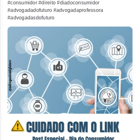
#consumidor #direito #diadoconsumidor
#advogadadofuturo #advogadaprofessora
#advogadasdofuturo