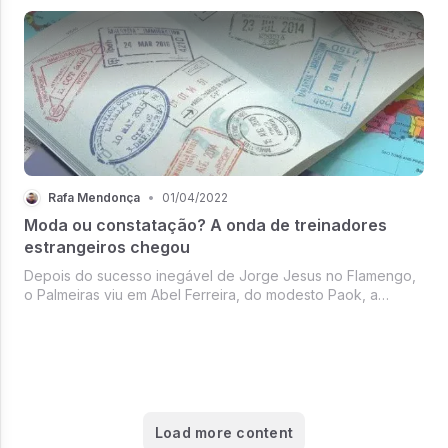
mesmas pessoas não se man...
Rafa Mendonça
•
01/04/2022
Moda ou constatação? A onda de treinadores
estrangeiros chegou
Depois do sucesso inegável de Jorge Jesus no Flamengo,
o Palmeiras viu em Abel Ferreira, do modesto Paok, a
possibilidade de copiar a receita. E deu certo: o português
ganhou duas Libertadores e uma Copa do Brasil em quase
duas temporadas. Ao...
Load more content