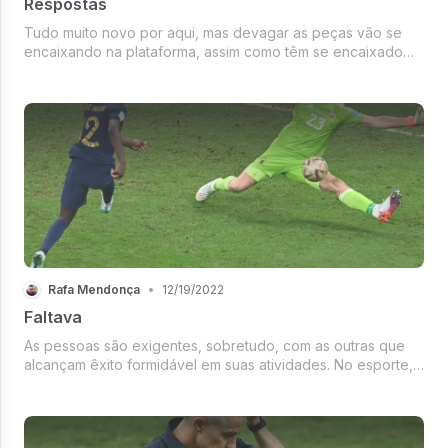
Respostas
Tudo muito novo por aqui, mas devagar as peças vão se
encaixando na plataforma, assim como têm se encaixado
de ontem para hoje em relação ao tema abordado aqui. Se
você não leu, vá até o primeiro texto deste espaço no qual
propomos a discussã...
Rafa Mendonça
•
12/19/2022
Faltava
As pessoas são exigentes, sobretudo, com as outras que
alcançam êxito formidável em suas atividades. No esporte,
mais ainda. Basta um técnico obter sucesso e logo vem os
"cornetas": "Queria ver no estadual do RJ, em Bangu, com
40 graus. Há se...