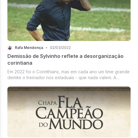
Rafa Mendonça
•
02/03/2022
Demissão de Sylvinho reflete a desorganização
corintiana
Em 2022 foi o Corinthians, mas em cada ano um time grande
demite o treinador nos estaduais - que nada valem. A
decisão tomada logo após a derrota, de virada, em casa
para o Santos escancara um problema conjuntural que vai
além do treinador e ...