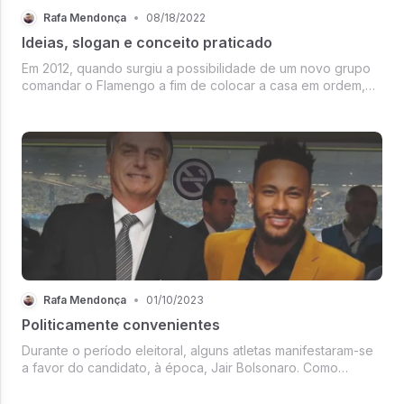
Rafa Mendonça
•
08/18/2022
Ideias, slogan e conceito praticado
Em 2012, quando surgiu a possibilidade de um novo grupo
comandar o Flamengo a fim de colocar a casa em ordem,
parecia mais uma das muitas vezes em que se tinham ideias,
um slogan inalcançável e que, dali 3 anos - ou 6 - não
haveria melhoria a...
Rafa Mendonça
•
01/10/2023
Politicamente convenientes
Durante o período eleitoral, alguns atletas manifestaram-se
a favor do candidato, à época, Jair Bolsonaro. Como
cidadãos, exerceram o mais absoluto direito de escolha,
quer você concorde ou não. Três meses depois, as