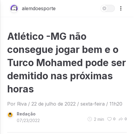
alemdoesporte
Atlético -MG não
consegue jogar bem e o
Turco Mohamed pode ser
demitido nas próximas
horas
Por Riva / 22 de julho de 2022 / sexta-feira / 11h20
Redação
2
min
0
0
07/23/2022