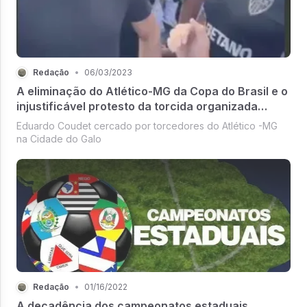
Redação
•
06/03/2023
A eliminação do Atlético-MG da Copa do Brasil e o
injustificável protesto da torcida organizada
"Galoucura"
Eduardo Coudet cercado por torcedores do Atlético -MG
na Cidade do Galo
Redação
•
01/16/2022
A decadência dos campeonatos estaduais