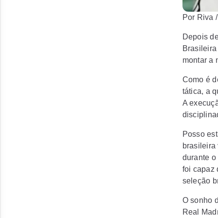
Por Riva 
Depois de
Brasileir
montar a 
Como é do
tática, a 
A execuçã
disciplin
Posso est
brasileir
durante o 
foi capaz
seleção b
O sonho d
Real Madr