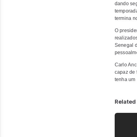
dando seg
temporada
termina n
O preside
realizado
Senegal d
pessoalme
Carlo Anc
capaz de f
tenha um 
Related 