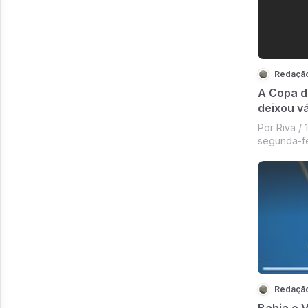
Redaçã
A Copa d
deixou vá
Por Riva /
segunda-fe
Redaçã
Bahia e 