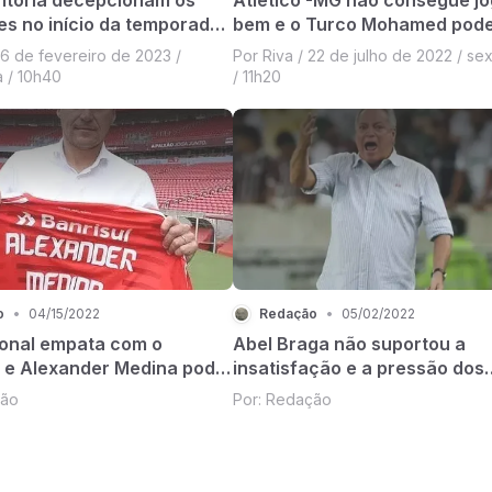
es no início da temporada
bem e o Turco Mohamed pode
demitido nas próximas horas
16 de fevereiro de 2023 /
Por Riva / 22 de julho de 2022 / sex
a / 10h40
/ 11h20
o
•
04/15/2022
Redação
•
05/02/2022
ional empata com o
Abel Braga não suportou a
 e Alexander Medina pode
insatisfação e a pressão dos
tido nas próximas horas
torcedores e pediu demissão
ção
Por: Redação
Fluminense