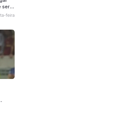
 ser
ta-feira
 do