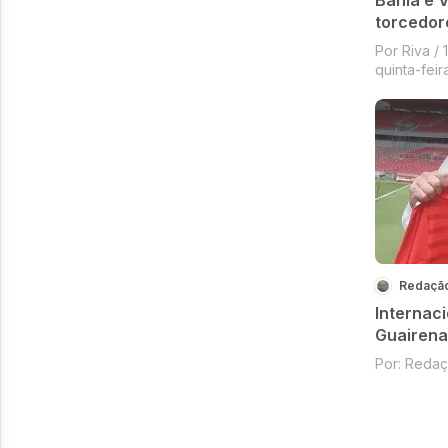
torcedor
2023
Por Riva / 
quinta-feir
Redaçã
Internac
Guairena
ser demi
Por: Reda