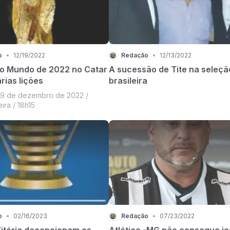
o
•
12/19/2022
Redação
•
12/13/2022
o Mundo de 2022 no Catar
A sucessão de Tite na seleçã
rias lições
brasileira
 19 de dezembro de 2022 /
ira / 18h15
o
•
02/16/2023
Redação
•
07/23/2022
Vitória decepcionam os
Atlético -MG não consegue jo