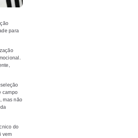
ação
ade para
ização
emocional.
nte,
 seleção
de campo
o, mas não
 da
écnico do
ti vem