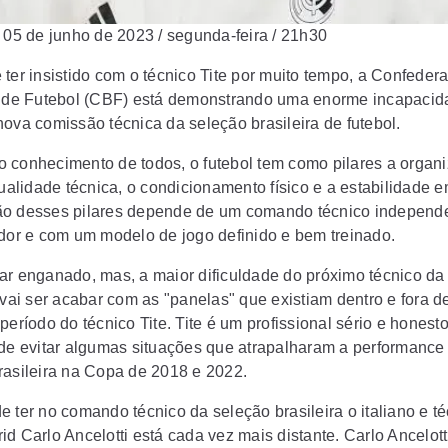
/ 05 de junho de 2023 / segunda-feira / 21h30
 ter insistido com o técnico Tite por muito tempo, a Confeder
a de Futebol (CBF) está demonstrando uma enorme incapacid
nova comissão técnica da seleção brasileira de futebol.
 conhecimento de todos, o futebol tem como pilares a organ
qualidade técnica, o condicionamento físico e a estabilidade 
o desses pilares depende de um comando técnico independe
ador e com um modelo de jogo definido e bem treinado.
ar enganado, mas, a maior dificuldade do próximo técnico da
a vai ser acabar com as "panelas" que existiam dentro e fora 
período do técnico Tite. Tite é um profissional sério e honest
 de evitar algumas situações que atrapalharam a performance
rasileira na Copa de 2018 e 2022.
e ter no comando técnico da seleção brasileira o italiano e t
id Carlo Ancelotti está cada vez mais distante. Carlo Ancelot