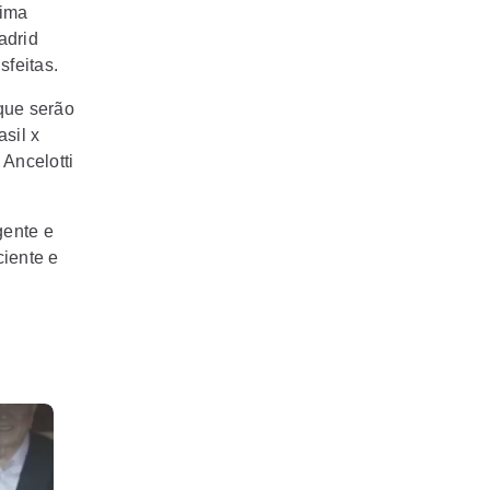
xima
adrid
sfeitas.
que serão
sil x
 Ancelotti
gente e
ciente e