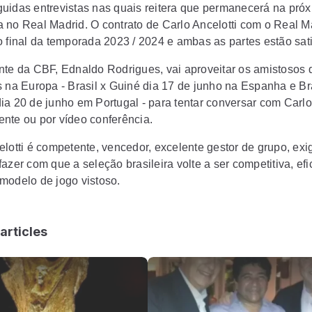
uidas entrevistas nas quais reitera que permanecerá na pró
 no Real Madrid. O contrato de Carlo Ancelotti com o Real M
o final da temporada 2023 / 2024 e ambas as partes estão sati
nte da CBF, Ednaldo Rodrigues, vai aproveitar os amistosos 
s na Europa - Brasil x Guiné dia 17 de junho na Espanha e Bra
ia 20 de junho em Portugal - para tentar conversar com Carlo
nte ou por vídeo conferência.
elotti é competente, vencedor, excelente gestor de grupo, exi
azer com que a seleção brasileira volte a ser competitiva, efi
modelo de jogo vistoso.
articles