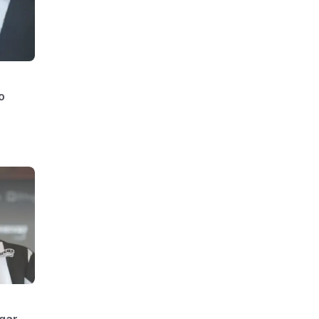
o
gar