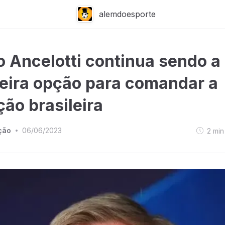
alemdoesporte
o Ancelotti continua sendo a
eira opção para comandar a
ção brasileira
ção
06/06/2023
2
min
•