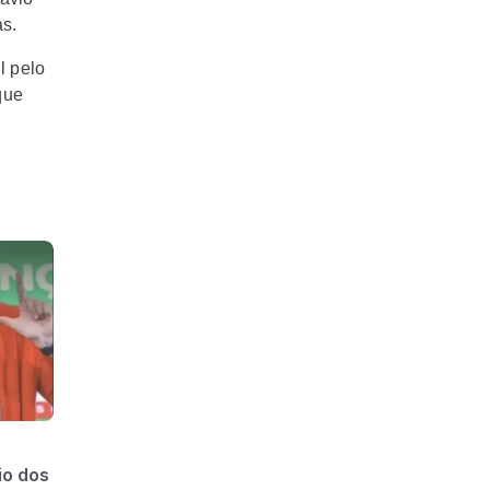
as.
l pelo
que
io dos