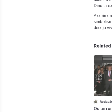
Dino, a e
A cerimôn
simbolism
deseja vi
Related 
Redaçã
Os terror