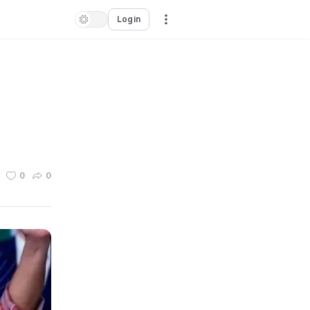
Login
0
0