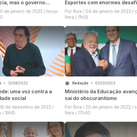
ia, mas o governo
Esportes com enormes desaf
força e coragem
10 de janeiro de 2023 / terça-
Por Riva / 04 de janeiro de 2023 / 
20
feira / 11h35
o
•
12/08/2022
Redação
•
01/20/2023
de: uma voz contra a
Ministério da Educação avan
dade social
sai do obscurantismo
 08 de dezembro de 2022 /
Por Riva / 20 de janeiro de 2022 / 
a / 19h15
feira / 17h40