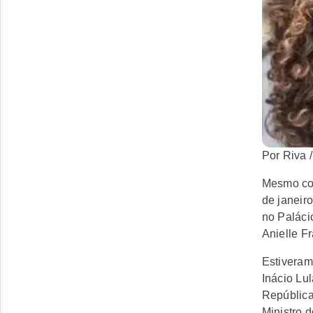
Por Riva /
Mesmo com
de janeiro
no Paláci
Anielle F
Estiveram
Inácio Lul
República 
Ministro d