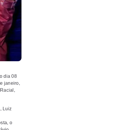
o dia 08
e janeiro,
Racial,
, Luiz
sta, o
lávio