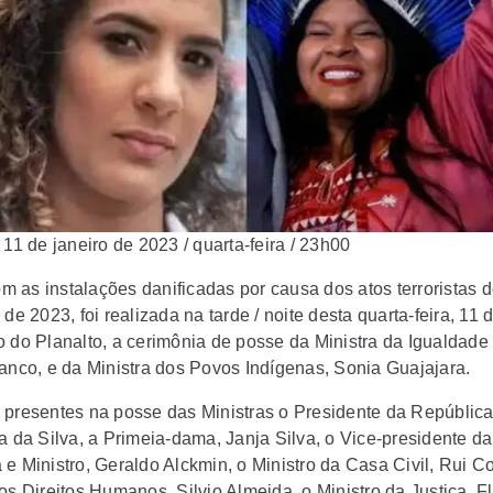
 11 de janeiro de 2023 / quarta-feira / 23h00
 as instalações danificadas por causa dos atos terroristas d
 de 2023, foi realizada na tarde / noite desta quarta-feira, 11 d
o do Planalto, a cerimônia de posse da Ministra da Igualdade 
ranco, e da Ministra dos Povos Indígenas, Sonia Guajajara.
 presentes na posse das Ministras o Presidente da República
a da Silva, a Primeia-dama, Janja Silva, o Vice-presidente da
e Ministro, Geraldo Alckmin, o Ministro da Casa Civil, Rui Co
os Direitos Humanos, Silvio Almeida, o Ministro da Justiça, F