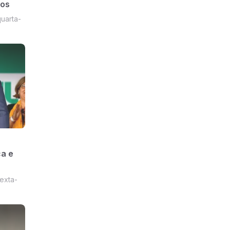
ios
quarta-
ça e
sexta-