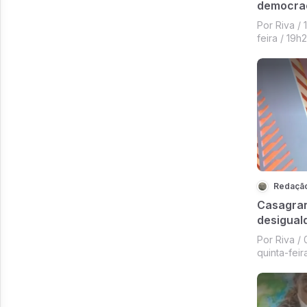
democrac
mostrou 
Por Riva / 
feira / 19h
Redaçã
Casagran
desigual
Por Riva /
quinta-feir