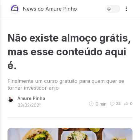
News do Amure Pinho
Não existe almoço grátis,
mas esse conteúdo aqui
é.
Finalmente um curso gratuito para quem quer se
tornar investidor-anjo
Amure Pinho
0
min
35
0
03/02/2021