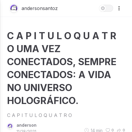
andersonsantoz
C A P I T U L O Q U A T R
O UMA VEZ
CONECTADOS, SEMPRE
CONECTADOS: A VIDA
NO UNIVERSO
HOLOGRÁFICO.
C A P I T U L O Q U A T R O
anderson
14
min
0
0
11/28/2021