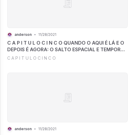
anderson
•
11/28/2021
C A P I T U L O C I N C O QUANDO O AQUI É LÁ E O
DEPOIS É AGORA: O SALTO ESPACIAL E TEMPORAL
NA MATRIZ.
C A P I T U L O C I N C O
anderson
•
11/28/2021