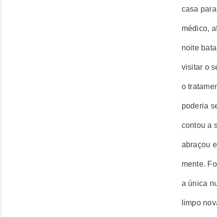
casa para
médico, a
noite bat
visitar o 
o tratame
poderia s
contou a s
abraçou e
mente. Fo
a única n
limpo nov