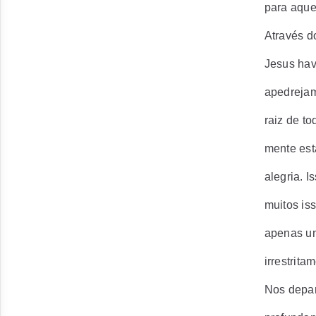
para aque
Através d
Jesus hav
apedrejam
raiz de t
mente est
alegria. 
muitos is
apenas um
irrestrita
Nos depar