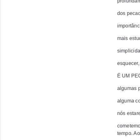
profundam
dos pecad
importânc
mais estu
simplicid
esquecer
É UM PEC
algumas p
alguma co
nós estar
cometemos
tempo. Ao