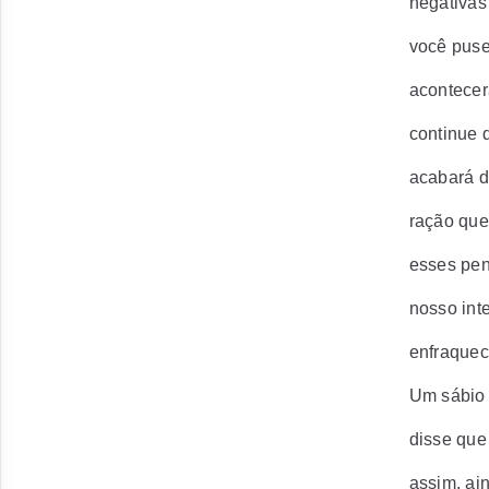
negativas
você puse
acontecerá
continue 
acabará d
ração que
esses pen
nosso int
enfraquec
Um sábio 
disse que
assim, ai