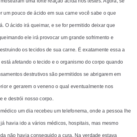
 mostraram uma forte reação ácida nos testes. Agora, se
r um pouco de ácido em sua carne você sabe o que
. O ácido irá queimar, e se for permitido deixar que
queimando ele irá provocar um grande sofrimento e
estruindo os tecidos de sua carne. É exatamente essa a
 está afetando o tecido e o organismo do corpo quando
samentos destrutivos são permitidos se abrigarem em
erior e gerarem o veneno o qual eventualmente nos
e e destrói nosso corpo.
médico um dia recebeu um telefonema, onde a pessoa lhe
 já havia ido a vários médicos, hospitais, mas mesmo
nda não havia conseguido a cura. Na verdade estava