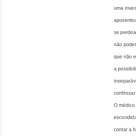
uma inves
aposentou
se perdoar
não poder
que não e
a possibi
inseparáv
confessar
O médico e
escondida
contar a h