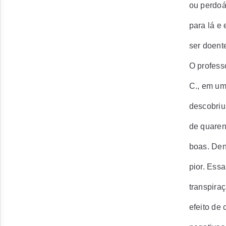
ou perdoá-
para lá e
ser doent
O profess
C., em um
descobriu
de quaren
boas. Den
pior. Ess
transpira
efeito de