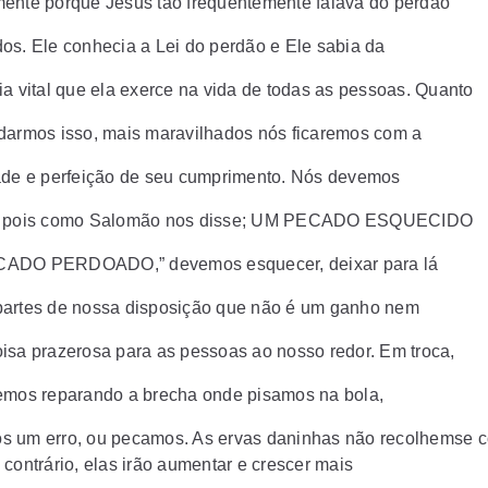
ente porque Jesus tão frequentemente falava do perdão
os. Ele conhecia a Lei do perdão e Ele sabia da
ia vital que ela exerce na vida de todas as pessoas. Quanto
darmos isso, mais maravilhados nós ficaremos com a
ade e perfeição de seu cumprimento. Nós devemos
, pois como Salomão nos disse; UM PECADO ESQUECIDO
ADO PERDOADO,” devemos esquecer, deixar para lá
artes de nossa disposição que não é um ganho nem
isa prazerosa para as pessoas ao nosso redor. Em troca,
emos reparando a brecha onde pisamos na bola,
 um erro, ou pecamos. As ervas daninhas não recolhemse 
 contrário, elas irão aumentar e crescer mais