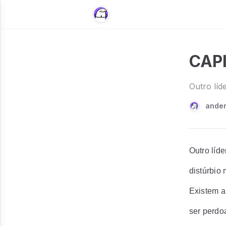
CAP
Outro líd
ande
Outro líde
distúrbio 
Existem a
ser perdo