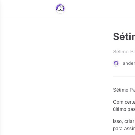
Séti
Sétimo Pa
ande
Sétimo Pa
Com certe
último pa
isso, cri
para assim