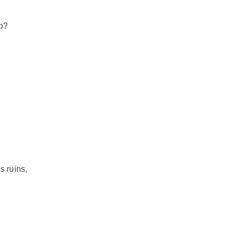
po?
s ruins,