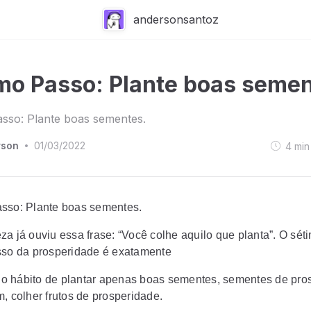
andersonsantoz
mo Passo: Plante boas semen
sso: Plante boas sementes.
rson
01/03/2022
4
min
•
sso: Plante boas sementes.
za já ouviu essa frase: “Você colhe aquilo que planta”. O sét
sso da prosperidade é exatamente
ar o hábito de plantar apenas boas sementes, sementes de pro
, colher frutos de prosperidade.