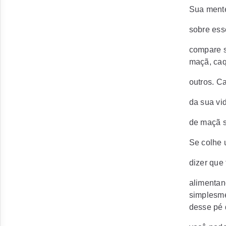
Sua mente
sobre ess
compare s
maçã, caq
outros. C
da sua vi
de maçã s
Se colhe 
dizer que 
alimentan
simplesme
desse pé 