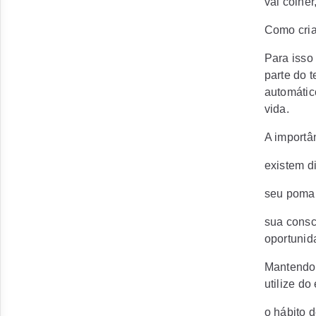
vai colher
Como cria
Para isso
parte do t
automátic
vida.
A importâ
existem d
seu pomar
sua consc
oportunid
Mantendo 
utilize do
o hábito 