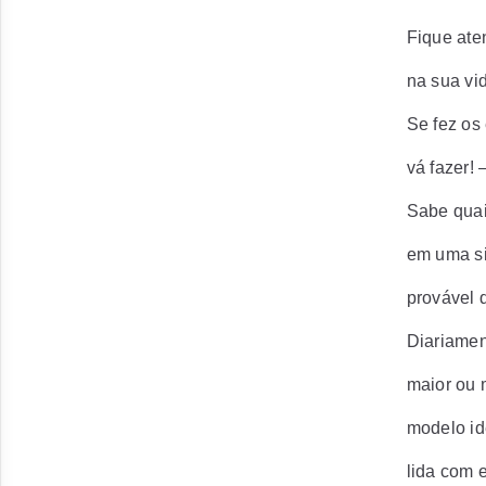
Fique ate
na sua vi
Se fez os
vá fazer!
Sabe quai
em uma si
provável 
Diariamen
maior ou 
modelo id
lida com 