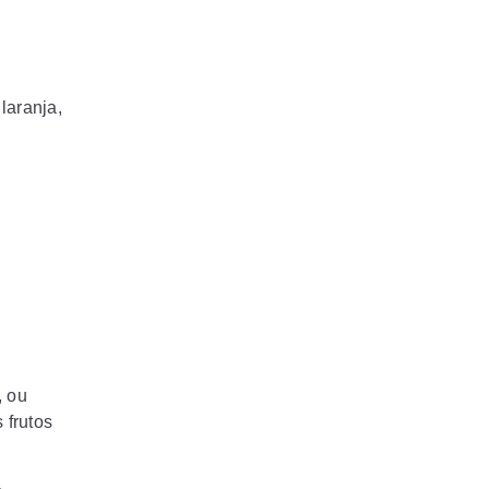
laranja,
, ou
 frutos