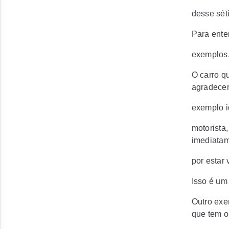
desse sét
Para ente
exemplos.
O carro q
agradecer
exemplo i
motorista,
imediatam
por estar
Isso é um
Outro exe
que tem o