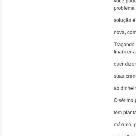
você pode 
problema 
solução é
nova, com
Traçando 
financeir
quer dize
suas cren
ao dinheir
O sétimo 
tem plant
máximo, p