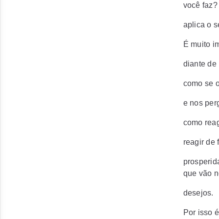
você faz?
aplica o 
É muito i
diante de
como se o
e nos per
como reag
reagir de
prosperid
que vão n
desejos.
Por isso 