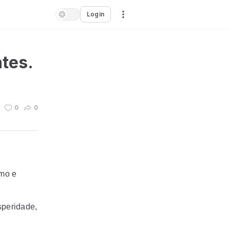
Login
tes.
0
0
imo e
speridade,