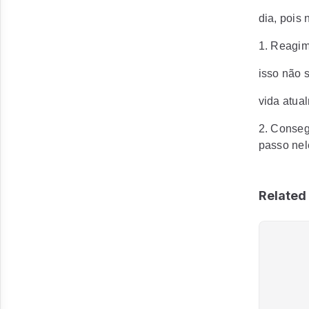
dia, pois 
1. Reagim
isso não 
vida atua
2. Conseg
passo nele
Related 