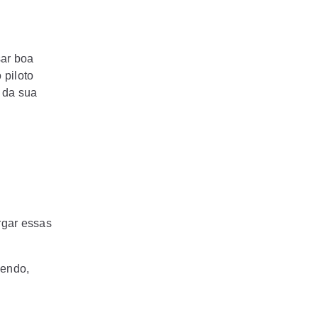
sar boa
 piloto
 da sua
rgar essas
vendo,