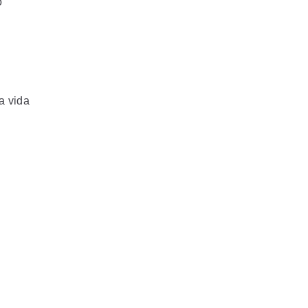
o
a vida