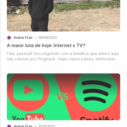
Andre Fran
•
06/19/2021
A maior luta de hoje: Internet x TV?
Fala, pessoal! Vou seguindo com a temática que adoro aqui
nas colunas pro Pingback. Viajei vários países, entrevistei
políticos e terroristas, mostrei o ISIS de perto e cheguei a
beira das praias onde o drama dos refugiados começava...
Nada d...
Andre Fran
•
10/11/2021