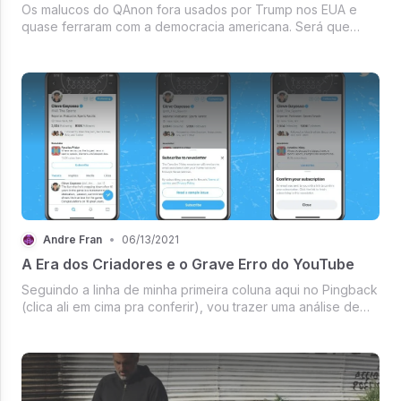
Os malucos do QAnon fora usados por Trump nos EUA e
quase ferraram com a democracia americana. Será que
vamos pelo mesmo caminho?
Andre Fran
•
06/13/2021
A Era dos Criadores e o Grave Erro do YouTube
Seguindo a linha de minha primeira coluna aqui no Pingback
(clica ali em cima pra conferir), vou trazer uma análise de
algumas notícias que corroboram essa ideia de que
estamos entrando com tudo na "Era dos Criadores". As
plataformas começara...