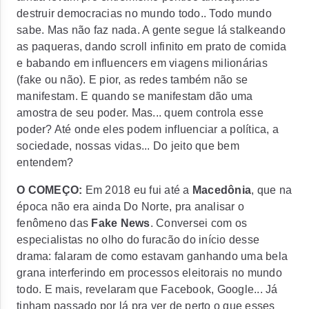
destruir democracias no mundo todo.. Todo mundo
sabe. Mas não faz nada. A gente segue lá
stalkeando
as paqueras, dando scroll infinito em prato de comida
e babando em
influencers
em viagens milionárias
(
fake ou não
). E pior, as redes também não se
manifestam. E quando se manifestam dão uma
amostra de seu poder. Mas... quem controla esse
poder? Até onde eles podem influenciar a política, a
sociedade, nossas vidas... Do jeito que bem
entendem?
O COMEÇO:
Em 2018 eu fui até a
Macedônia
, que na
época não era ainda Do Norte, pra analisar o
fenômeno das
Fake News
. Conversei com os
especialistas no olho do furacão do início desse
drama: falaram de como estavam ganhando uma bela
grana interferindo em processos eleitorais no mundo
todo. E mais, revelaram que
Facebook
,
Google
... Já
tinham passado por lá pra ver de perto o que esses