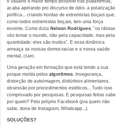
o usuário o maior tempo possível nas plataformas,
acaba apelando pro discurso de ódio, a polarização
política... criando hordas de extremistas boçais que,
como todos extremistas boçais, tem uma força
enorme. Como dizia
Nelson Rodrigues
: "
os idiotas
vão tomar o mundo, não pela capacidade, mas pela
quantidade: eles são muitos
"
. E essa dinâmica
ameaça as nossas democracias e a nossa saúde
mental, claro.
Uma geração em formação que está tendo a sua
psique moída pelos
algoritmos
.
Insegurança,
distorção de autoimagem, distúrbios alimentares,
obsessão por procedimentos estéticos... Tudo isso
comprovado por pesquisas. E pesquisas feitas sabe
por quem? Pelo próprio
Facebook
(pra quem não
sabe, dona de
Instagram
,
Whatsapp
...).
SOLUÇÕES?