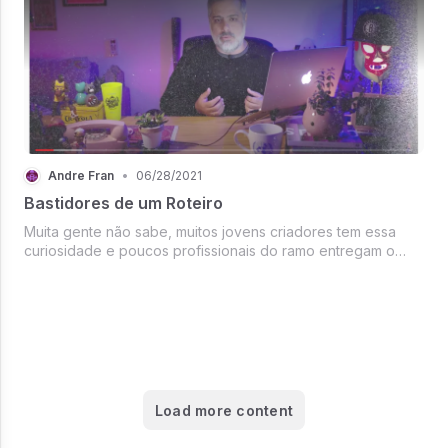
Andre Fran
•
06/28/2021
Bastidores de um Roteiro
Muita gente não sabe, muitos jovens criadores tem essa
curiosidade e poucos profissionais do ramo entregam o
"segredo de um bom vídeo".... Mas a verdade é que tudo
começa com um bom roteiro. Eu sempre segui essa regra
que aprendi em inúmeros ...
Load more content