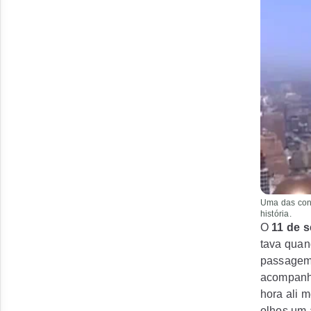
Uma das cons
história.
O
11 de 
tava quan
passagem 
acompanha
hora ali 
olhos um 