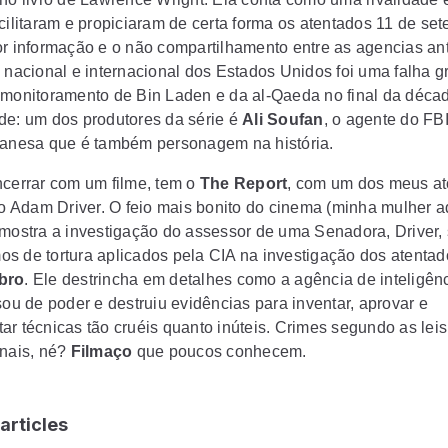
cilitaram e propiciaram de certa forma os atentados 11 de set
or informação e o não compartilhamento entre as agencias ant
o nacional e internacional dos Estados Unidos foi uma falha g
 monitoramento de Bin Laden e da al-Qaeda no final da déca
de: um dos produtores da série é
Ali Soufan
, o agente do FB
banesa que é também personagem na história.
ncerrar com um filme, tem o
The Report
, com um dos meus at
 o
Adam Driver.
O feio mais bonito do cinema (minha mulher a
 mostra a investigação do assessor de uma Senadora, Driver,
s de tortura aplicados pela
CIA
na investigação dos atenta
bro
. Ele destrincha em detalhes como a agência de inteligênc
sou de poder e destruiu evidências para inventar, aprovar e
ar técnicas tão cruéis quanto inúteis. Crimes segundo as leis
onais, né?
Filmaço
que poucos conhecem.
articles