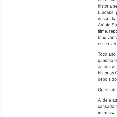
história 
E acabei 
desse dia
Arábia Sa
filme, re
(não vamo
esse even
Todo ano 
questão d
acabo sem
histórias 
depois do
Quer sabe
A ideia aq
cansado d
interessan