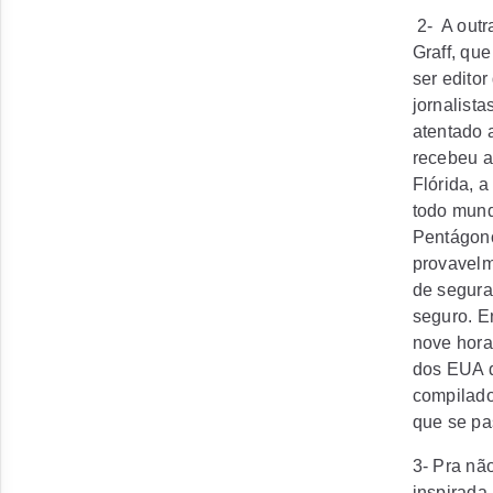
2- A outr
Graff
, que
ser editor
jornalist
atentado 
recebeu a
Flórida, a
todo mund
Pentágono
provavelm
de segura
seguro. E
nove hora
dos EUA d
compilado
que se pa
3- Pra nã
inspirada