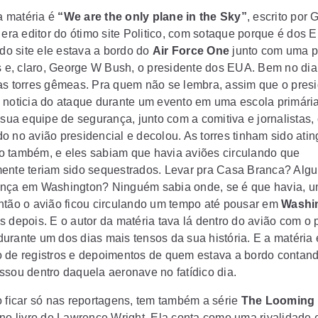
a matéria é
“We are the only plane in the Sky”
, escrito por
G
 era editor do ótimo site
Politico
, com sotaque porque é dos 
 do site ele estava a bordo do
Air Force One
junto com uma 
as e, claro, George W Bush, o presidente dos EUA. Bem no dia
as torres gêmeas. Pra quem não se lembra, assim que o pres
 noticia do ataque durante um evento em uma escola primári
 sua equipe de segurança, junto com a comitiva e jornalistas,
o no avião presidencial e decolou. As torres tinham sido atin
 também, e eles sabiam que havia aviões circulando que
ente teriam sido sequestrados. Levar pra Casa Branca? Al
nça em Washington? Ninguém sabia onde, se é que havia, u
ntão
o avião ficou circulando um tempo até pousar em
Washi
s depois
. E o autor da matéria tava lá dentro do avião com o 
urante um dos dias mais tensos da sua história. E a matéria 
 de registros e depoimentos de quem estava a bordo contan
ssou dentro daquela aeronave no fatídico dia.
o ficar só nas reportagens, tem também a série
The Looming
 no livro de Lawrence Wright. Ela conta como uma rivalidade 