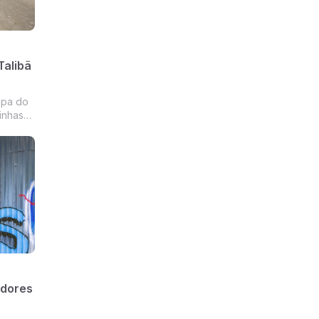
Talibã
apa do
inhas
tão no
os
 o
adores