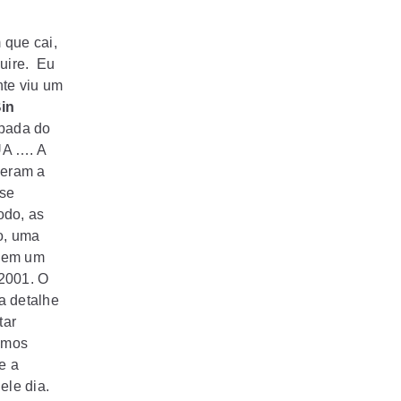
 que cai,
uire
. Eu
nte viu um
in
rpada do
UA …. A
deram a
 se
odo, as
o, uma
a em um
2001. O
a detalhe
tar
timos
e a
ele dia.