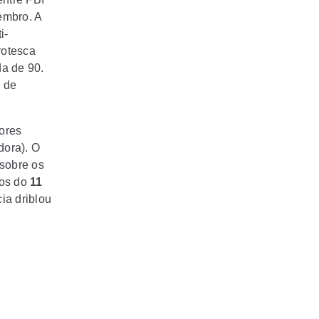
embro. A
i-
rotesca
da de 90.
I de
ores
dora). O
 sobre os
dos do
11
ia driblou