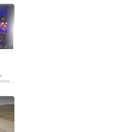
s
poucos
 a
um bom
a que