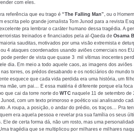
render com eles.
ira referência que eu trago é
“The Falling Man”
, ou o Homem
m escrita pelo grande jornalista Tom Junod para a revista
Esq
excelente pra lembrar o caráter humano dessa tragédia. A ge
erroristas treinados e financiados pela al-
Qaeda
de
Osama B
 maioria sauditas, motivados por uma visão extremista e detu
lizou 4 ataques coordenados usando aviões comerciais nos E
 pode perder de vista que quase 3 mil vítimas inocentes per
ele dia. Em meio a todo aquele caos, as imagens dos aviões
nas torres, os prédos desabando e os noticiários do mundo t
ente esquece que cada vida perdida era uma história, um filh
uma mãe, um pai…
E essa matéria é diferente porque ela foc
po que cai da torre norte do
WTC
naquele 11 de setembro de 
 Junod
, com um texto primoroso e poético vai analisando cad
to. A roupa, a posição, o andar do prédio, os traços… Pra ten
 quem era aquela pessoa e revelar pra sua família os seus úl
 Ele de certa forma dá, não um rosto, mas uma personalidad
 Uma tragédia que se multiplicou por milhares e milhares naqu