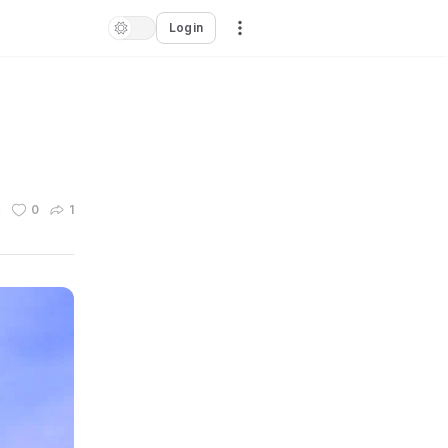
Login
n
0
1