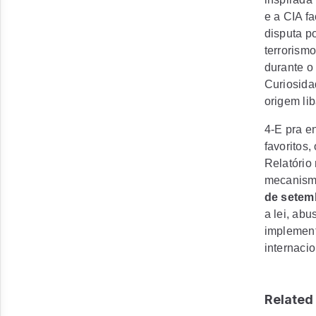
e a
CIA
fa
disputa p
terrorism
durante o
Curiosida
origem li
4-E pra e
favoritos,
Relatório
mecanismo
de setem
a lei, abu
implement
internaci
Related 