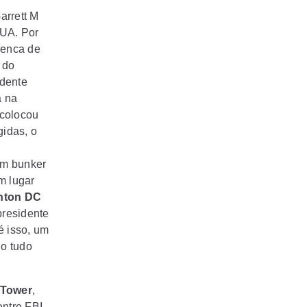
arrett M
EUA. Por
penca de
 do
idente
a na
 colocou
gidas, o
gum
bunker
m lugar
nton DC
presidente
é isso, um
do tudo
 Tower
,
entre
FBI