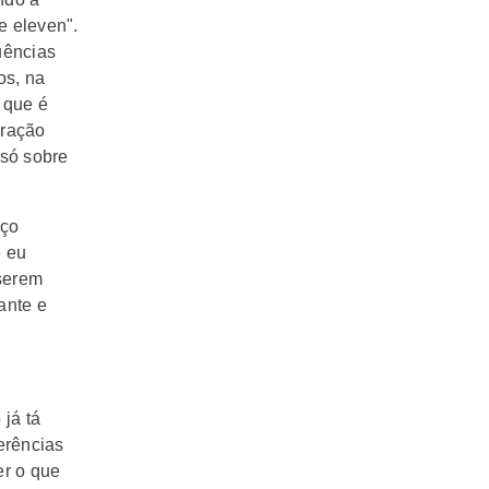
e eleven"
.
uências
os, na
o que é
iração
 só sobre
aço
e eu
 serem
ante e
 já tá
erências
er o que