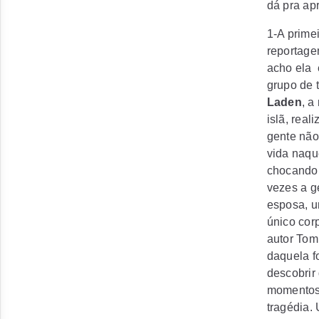
dá pra ap
1-A prime
reportage
acho ela 
grupo de t
Laden
, a
islã, rea
gente não
vida naqu
chocando 
vezes a g
esposa, 
único cor
autor
Tom
daquela fo
descobrir
momentos.
tragédia.