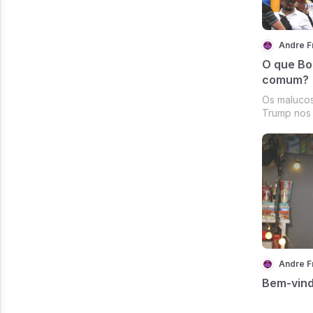
Andre F
O que Bo
comum?
Os malucos
Trump nos 
democraci
pelo mesm
Andre F
Bem-vind