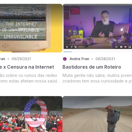
ran
•
09/29/2021
Andre Fran
•
06/28/2021
e x Censura na Internet
Bastidores de um Roteiro
ão sobre os rumos das redes
Muita gente não sabe, muitos joven
como estas afetam nossa saúde
criadores tem essa curiosidade e 
s nossas democracias.
profissionais do ramo entregam o
"segredo de um bom vídeo".... Mas
verdade é que tudo começa com 
roteiro. Eu sempre segui essa regr
aprendi em inúmeros ...