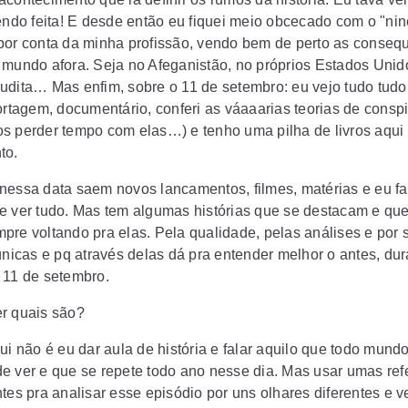
sendo feita! E desde então eu fiquei meio obcecado com o
"nin
por conta da minha profissão, vendo bem de perto as conseq
 mundo afora. Seja no Afeganistão, no próprios Estados Unid
udita… Mas enfim, sobre o
11 de setembro
: eu vejo tudo tud
portagem, documentário, conferi as váaaarias teorias de consp
s perder tempo com elas…) e tenho uma pilha de livros aqui
to.
nessa data saem novos lancamentos, filmes, matérias e eu f
e ver tudo. Mas tem algumas histórias que se destacam e qu
pre voltando pra elas. Pela qualidade, pelas análises e por
únicas e pq através delas dá pra entender melhor o antes, dur
 11 de setembro.
r quais são?
ui não é eu dar aula de história e falar aquilo que todo mundo
e ver e que se repete todo ano nesse dia. Mas usar umas ref
tes pra analisar esse episódio por uns olhares diferentes e v