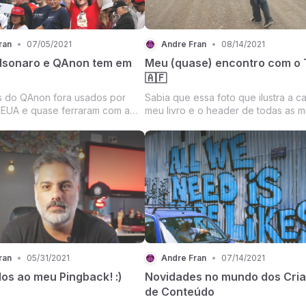
ran
•
07/05/2021
Andre Fran
•
08/14/2021
lsonaro e QAnon tem em
Meu (quase) encontro com o 
🇦🇫
 do QAnon fora usados por
Sabia que essa foto que ilustra a c
EUA e quase ferraram com a
meu livro e o header de todas as m
a americana. Será que vamos
redes sociais foi tirada no Afeganis
o caminho?
dia que eu quase dei de cara com 
talibãs que agora ameaçam retomar
poder no país?
ran
•
05/31/2021
Andre Fran
•
07/14/2021
os ao meu Pingback! :)
Novidades no mundo dos Cri
de Conteúdo