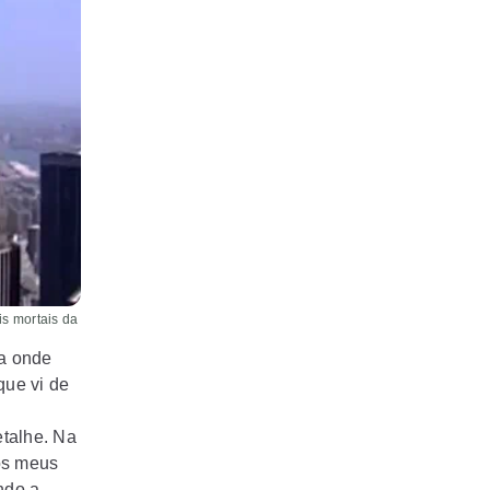
s mortais da
ra onde
que vi de
talhe. Na
os meus
ndo a