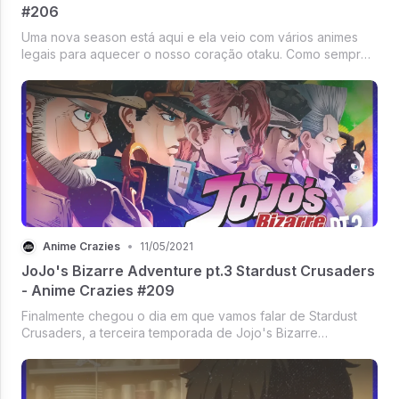
#206
Uma nova season está aqui e ela veio com vários animes
legais para aquecer o nosso coração otaku. Como sempre,
juntamos o time dos animes da season para gravar um
podcast enorme falando sobre animes que ainda não
assistimos, escuta aí!
Anime Crazies
•
11/05/2021
JoJo's Bizarre Adventure pt.3 Stardust Crusaders
- Anime Crazies #209
Finalmente chegou o dia em que vamos falar de Stardust
Crusaders, a terceira temporada de Jojo's Bizarre
Adventure! Esse é um podcast bem grandinho sobre como
a terceira parte do anime é importante, então fica
confortável e escuta aí!