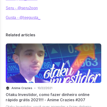
Seru - @seru2oon
Gusta - @leegusta_
Related articles
Anime Crazies
•
10/22/2021
Otaku Investidor, como fazer dinheiro online
rápido grátis 2021!!! - Anime Crazies #207
Otaku Investidor, você quer aprender a fazer dinheiro