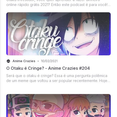
online rápido grátis 2021? Então este podcast é para você!
Hoje nós vamos te ensinar a fazer dinheiro na internet
rápido grátis 2021 sem esforço, escuta aí!
Anime Crazies
•
10/02/2021
O Otaku é Cringe? - Anime Crazies #204
Será que o otaku é cringe? Essa é uma pergunta polêmica
de um meme que voltou a ser popular recentemente. Hoje
nos juntamos para analisar esse tema com toda a seriedade
do mundo, escuta aí!