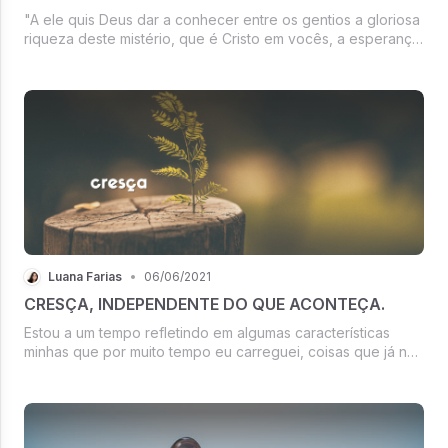
"A ele quis Deus dar a conhecer entre os gentios a gloriosa
riqueza deste mistério, que é Cristo em vocês, a esperança
da glória"
Luana Farias
•
06/06/2021
CRESÇA, INDEPENDENTE DO QUE ACONTEÇA.
Estou a um tempo refletindo em algumas características
minhas que por muito tempo eu carreguei, coisas que já não
deveria mais fazer parte do atual momento que estou
vivendo como mulher, mas que ainda acontecia, não uma,
ou duas, mas diversas...