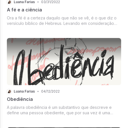
Luana Farias
•
03/31/2022
A fé e a ciência
Ora a fé é a certeza daquilo que não se vê, é o que diz o
versículo bíblico de Hebreus. Levando em consideração
esse texto bíblico, seria possível uma pessoa com
cosmovisão cristã, ou seja, com a visão pautada na Bíblia,
ter fé e crer na ciên...
Luana Farias
•
04/12/2022
Obediência
A palavra obediência é um substantivo que descreve e
define uma pessoa obediente, que por sua vez é uma
pessoa que cumpre com determinada ordem, que cede a
vontades terceiras, que se submete a uma visão e etc.