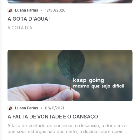
Luana Farias
•
12/30/2020
A GOTA D'AGUA!
A GOTA D'A
Luana Farias
•
06/11/2021
A FALTA DE VONTADE E O CANSAÇO
A falta de vontade de continuar, o desânimo, a dor em ver
que seus esforços não dão certo, a dúvida sobre quem
você é e se você vive realmente o que fala, julgamentos