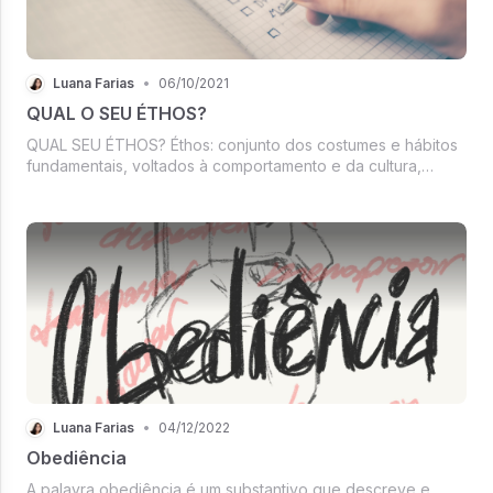
Luana Farias
•
06/10/2021
QUAL O SEU ÉTHOS?
QUAL SEU ÉTHOS? Éthos: conjunto dos costumes e hábitos
fundamentais, voltados à comportamento e da cultura,
característicos de uma determinada coletividade, época ou
região; conjunto de valores que permeiam ...
Luana Farias
•
04/12/2022
Obediência
A palavra obediência é um substantivo que descreve e