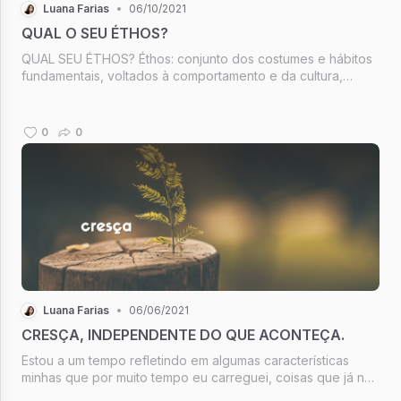
Luana Farias
•
06/10/2021
QUAL O SEU ÉTHOS?
QUAL SEU ÉTHOS? Éthos: conjunto dos costumes e hábitos
fundamentais, voltados à comportamento e da cultura,
característicos de uma determinada coletividade, época ou
região; conjunto de valores que permeiam ...
0
0
Luana Farias
•
06/06/2021
CRESÇA, INDEPENDENTE DO QUE ACONTEÇA.
Estou a um tempo refletindo em algumas características
minhas que por muito tempo eu carreguei, coisas que já não
deveria mais fazer parte do atual momento que estou