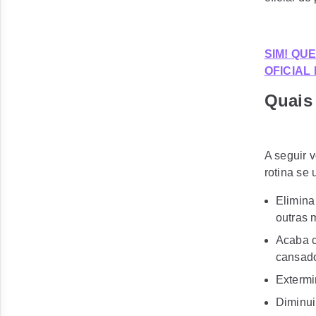
SIM! QU
OFICIAL
Quais 
A seguir v
rotina se 
Elimina
outras 
Acaba c
cansad
Extermi
Diminui