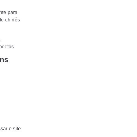
nte para
de chinês
,
pectos.
ans
sar o site