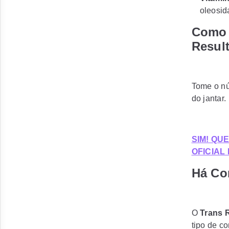
oleosid
Como 
Resul
Tome o nú
do jantar.
SIM! QU
OFICIAL
Há Co
O
Trans 
tipo de c