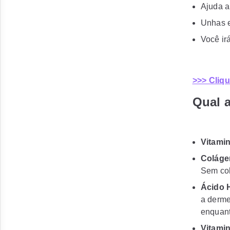
Ajuda a
Unhas e
Você ir
>>> Cliq
Qual 
Vitami
Coláge
Sem col
Ácido 
a derme
enquant
Vitami