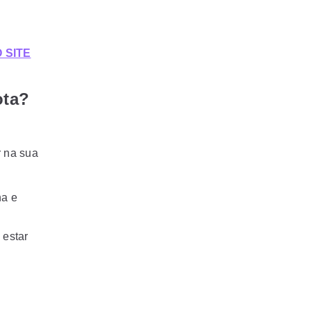
 SITE
ota?
r na sua
ha e
 estar