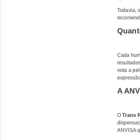
Todavia, 
recomenda
Quant
Cada huma
resultado
nota a pel
expressão
A ANV
O
Trans 
dispensad
ANVISA qu