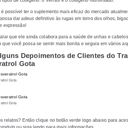
 tipos de colágeno: o Verisol e o colágeno hidrolisado.
 é possível ter o suplemento mais eficaz do mercado atualme
possa dar adeus definitivo às rugas em torno dos olhos, bigo
de expressão!
falar que ele ainda colabora para a saúde de unhas e cabelos
o que você possa se sentir mais bonita e segura em vários as
Alguns Depoimentos de Clientes do Tr
atrol Gota
atrol Gota
atrol Gota
s relatos? Então clique no botão verde logo abaixo para aces
o produto ou siga lendo para mais informações.