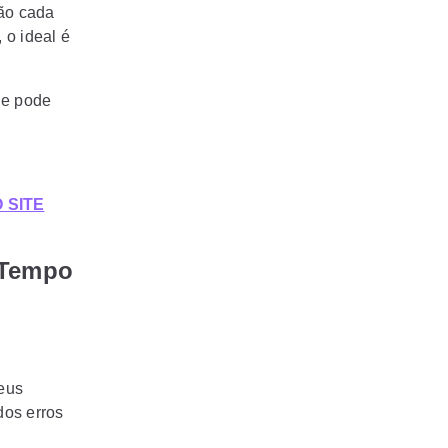
são cada
 o ideal é
le pode
 SITE
 Tempo
eus
dos erros