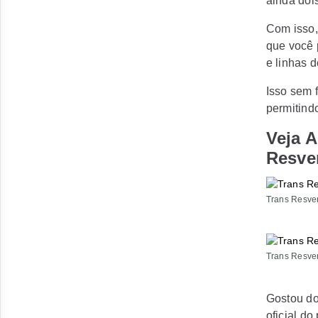
ainda dois
Com isso,
que você 
e linhas 
Isso sem 
permitind
Veja 
Resver
Trans Resver
Trans Resver
Gostou do
oficial d