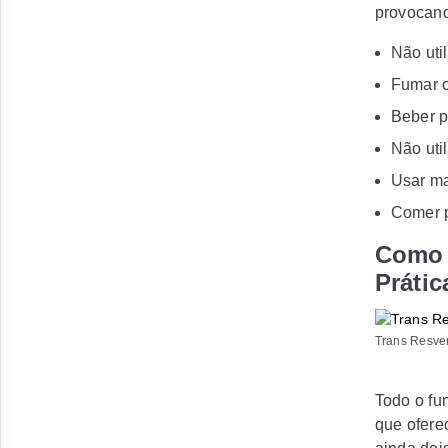
provocand
Não util
Fumar o
Beber 
Não uti
Usar ma
Comer p
Como 
Prátic
Trans Resver
Todo o f
que ofere