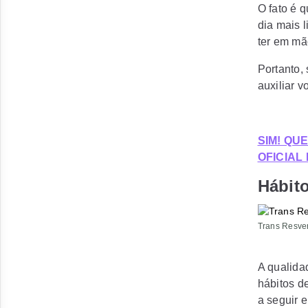
O fato é 
dia mais l
ter em mã
Portanto,
auxiliar v
SIM! QU
OFICIAL
Hábit
Trans Resver
A qualida
hábitos d
a seguir 