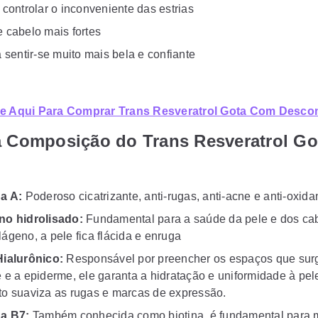
 controlar o inconveniente das estrias
 cabelo mais fortes
á sentir-se muito mais bela e confiante
ue Aqui Para Comprar Trans Resveratrol Gota Com Desco
a Composição do Trans Resveratrol Go
na A:
Poderoso cicatrizante, anti-rugas, anti-acne e anti-oxida
no hidrolisado:
Fundamental para a saúde da pele e dos ca
ágeno, a pele fica flácida e enruga
Hialurônico:
Responsável por preencher os espaços que sur
 e a epiderme, ele garanta a hidratação e uniformidade à pel
o suaviza as rugas e marcas de expressão.
na B7:
Também conhecida como biotina, é fundamental para 