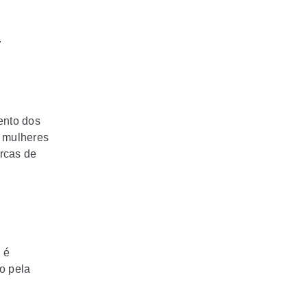
é
.
ento dos
s mulheres
arcas de
 é
o pela