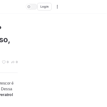
Login
?
so,
0
0
rescor é
. Dessa
eratrol