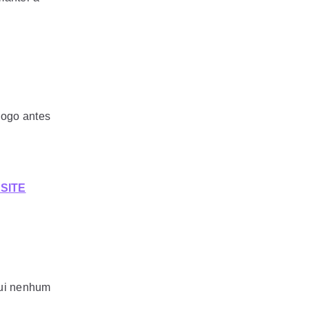
logo antes
SITE
sui nenhum