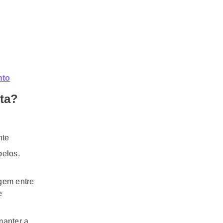
nto
ta?
nte
belos.
gem entre
e
manter a