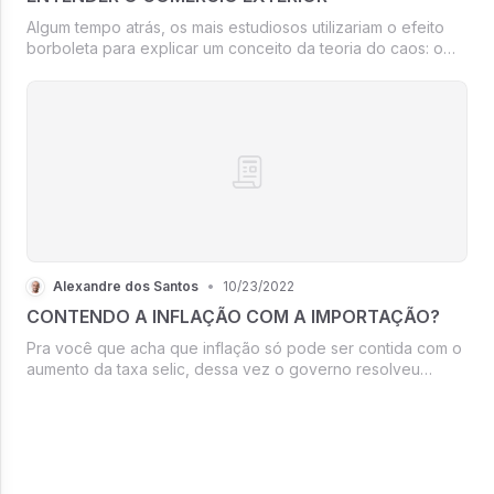
Algum tempo atrás, os mais estudiosos utilizariam o efeito
borboleta para explicar um conceito da teoria do caos: o
bater de asas de uma borboleta no Brasil poderia
desencadear uma sequência de fenômenos
meteorológicos que provocariam um torn...
Alexandre dos Santos
•
10/23/2022
CONTENDO A INFLAÇÃO COM A IMPORTAÇÃO?
Pra você que acha que inflação só pode ser contida com o
aumento da taxa selic, dessa vez o governo resolveu
“buscar” ajuda do mercado exterior zerando a alíquota do
imposto de importação para sete categorias do grupo
alimentício, entre elas ...