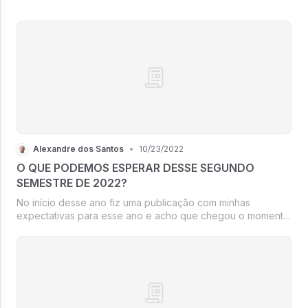
prova, desde buscar as melhores negociações à entregar
os produtos no prazo...
Alexandre dos Santos
•
10/23/2022
O QUE PODEMOS ESPERAR DESSE SEGUNDO
SEMESTRE DE 2022?
No início desse ano fiz uma publicação com minhas
expectativas para esse ano e acho que chegou o momento
de revisar algumas situações.