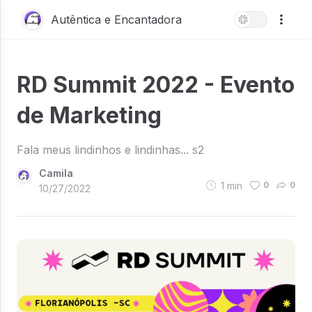
Autêntica e Encantadora
RD Summit 2022 - Evento
de Marketing
Fala meus lindinhos e lindinhas... s2
Camila
1
min
0
0
10/27/2022