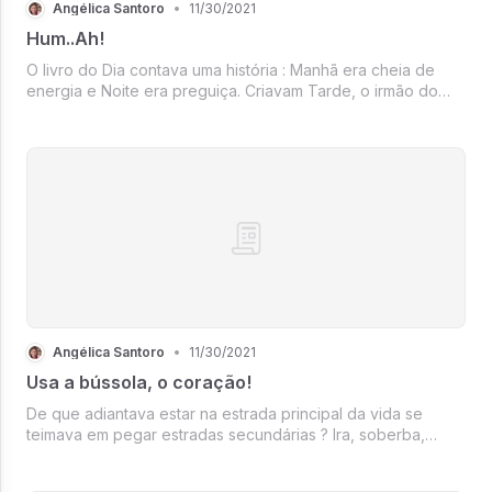
Angélica Santoro
•
11/30/2021
Hum..Ah!
O livro do Dia contava uma história : Manhã era cheia de
energia e Noite era preguiça. Criavam Tarde, o irmão do
meio, que era um mix das duas. Foi assim que surgiu o café
da tarde, dolce far niente acordado.
Angélica Santoro
•
11/30/2021
Usa a bússola, o coração!
De que adiantava estar na estrada principal da vida se
teimava em pegar estradas secundárias ? Ira, soberba,
egoísmo......todas eram estradinhas vicinais com enormes
crateras. Está até hoje encalhado naquele atalho, a