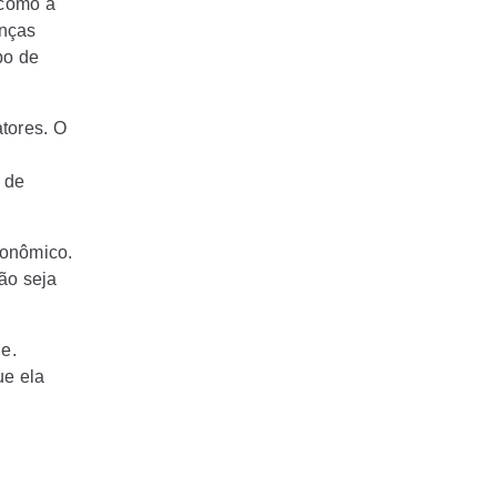
 como a
anças
po de
tores. O
 de
gonômico.
ão seja
e.
ue ela