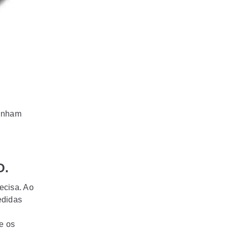
zinham
O.
ecisa. Ao
edidas
e os