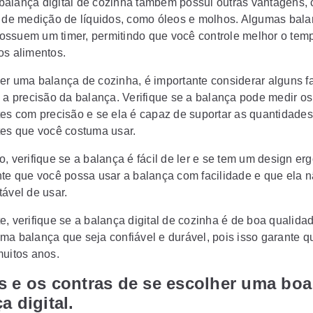
balança digital de cozinha
também possui outras vantagens,
e de medição de líquidos, como óleos e molhos. Algumas bal
ssuem um timer, permitindo que você controle melhor o tem
os alimentos.
er uma balança de cozinha, é importante considerar alguns fa
é a precisão da balança. Verifique se a balança pode medir os
tes com precisão e se ela é capaz de suportar as quantidades
tes que você costuma usar.
, verifique se a balança é fácil de ler e se tem um design er
nte que você possa usar a balança com facilidade e que ela n
tável de usar.
, verifique se a
balança digital de cozinha
é de boa qualidad
ma balança que seja confiável e durável, pois isso garante q
muitos anos.
s e os contras de se escolher uma boa
a digital.