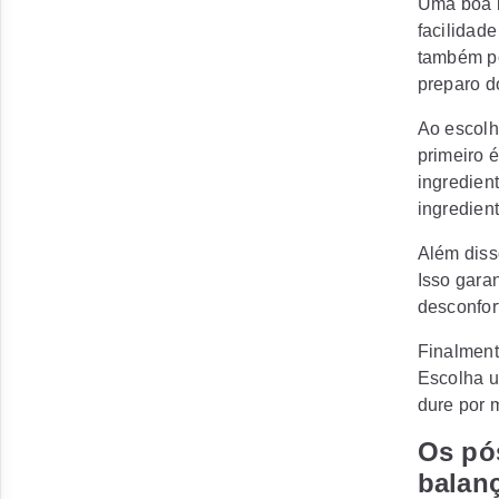
Uma boa
facilidad
também po
preparo d
Ao escolh
primeiro 
ingredien
ingredien
Além disso
Isso gara
desconfor
Finalmente
Escolha u
dure por 
Os pó
balanç