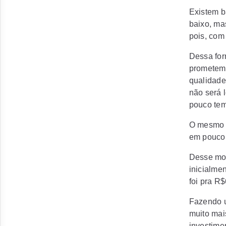
Existem
b
baixo, mas
pois, com
Dessa for
prometem 
qualidade
não será 
pouco tem
O mesmo a
em pouco 
Desse mod
inicialme
foi pra R
Fazendo u
muito mai
investimen