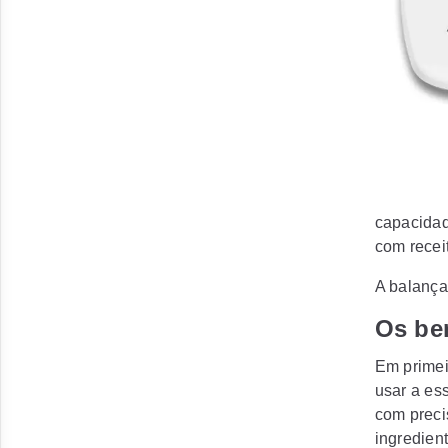
capacidad
com recei
A balança
Os be
Em primei
usar a es
com preci
ingredient