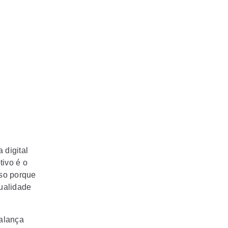
 digital
tivo é o
sso porque
ualidade
alança