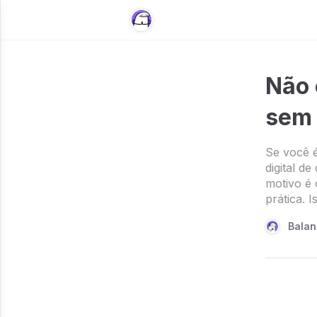
Não 
sem 
Se você 
digital d
motivo é 
prática. I
Balan