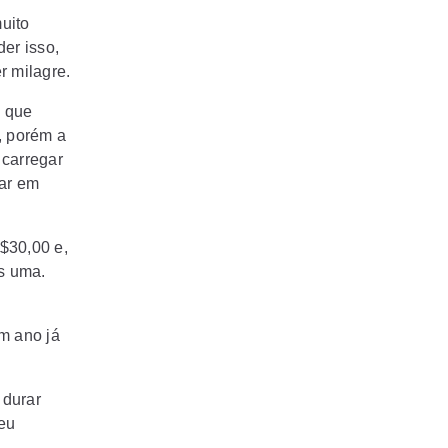
uito
der isso,
r milagre.
s que
, porém a
 carregar
rar em
$30,00 e,
s uma.
m ano já
 durar
seu