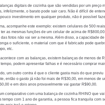
alanças digitais de cozinha
que são vendidas por um preço m
, infelizmente, o barato pode sair caro. Não é difícil de enten
 pouco investimento em qualquer produto, não é possível faze
ma, acompanhe este exemplo: existem celulares de 500 reai
ter as mesmas funções de um celular de acima de R$800,00
 das fotos não vai ser a mesma. Além disso, a capacidade de
longa o suficiente, o material com que é fabricado pode queb
po, etc.
contece com as balanças, existem balanças de menos de R
tempo, podem apresentar falhas e é necessário comprar mai
o, um outro contra é que o cliente gasta mais do que previu
nte, então o gasto já não foi mais de R$30,00, em menos de u
$60,00 e em dois anos provavelmente vai gastar R$90,00.
m comparativo com uma balança de cozinha RHINO que vai
s tempo com 1 ano de garantia, a pessoa fica tranquila com 
to pois terá o retorno.