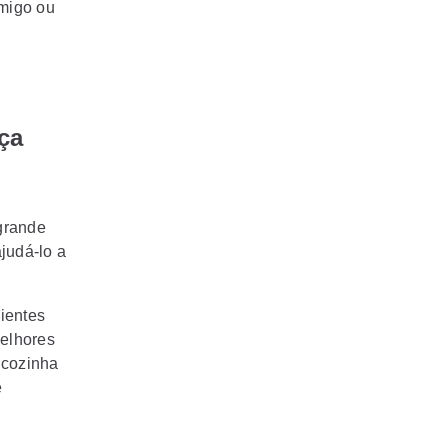
amigo ou
ça
grande
judá-lo a
ientes
melhores
 cozinha
e