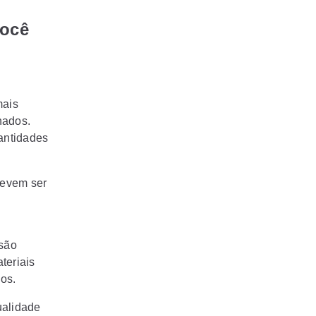
você
mais
nados.
antidades
devem ser
 são
teriais
os.
ualidade