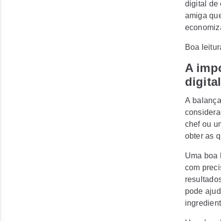
digital de
amiga que
economiza
Boa leitur
A imp
digita
A
balança
considera
chef ou u
obter as 
Uma boa b
com preci
resultado
pode ajud
ingredient