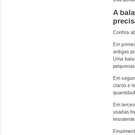
A bal
precis
Confira a
Em primei
antigas p
Uma balan
pequenas 
Em segund
claros e 
quantidad
Em tercei
usadas fr
resistent
Finalment