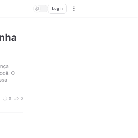
Login
inha
ança
você. O
ssa
0
0