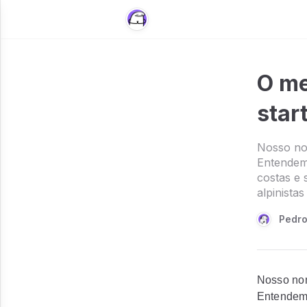
O me
star
Nosso nom
Entendem
costas e 
alpinistas
Pedro
Nosso nom
Entendem