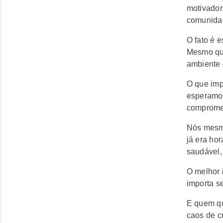
motivador
comunidad
O fato é e
Mesmo que
ambiente 
O que imp
esperamos
compromet
Nós mesm
já era ho
saudável,
O melhor 
importa se
E quem qu
caos de c