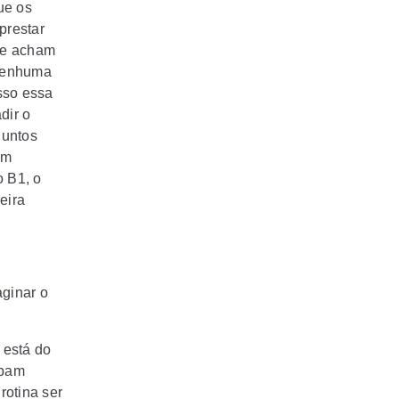
ue os
prestar
ue acham
 nenhuma
isso essa
dir o
juntos
om
o B1, o
eira
aginar o
 está do
abam
rotina ser