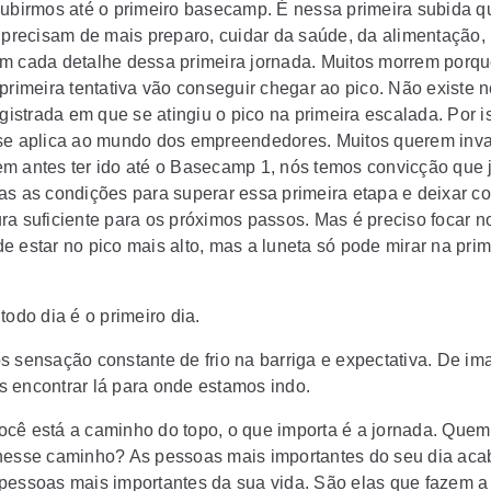
subirmos até o primeiro basecamp. É nessa primeira subida q
s precisam de mais preparo, cuidar da saúde, da alimentação, 
m cada detalhe dessa primeira jornada. Muitos morrem porq
 primeira tentativa vão conseguir chegar ao pico. Não existe
egistrada em que se atingiu o pico na primeira escalada. Por 
se aplica ao mundo dos empreendedores. Muitos querem inva
m antes ter ido até o Basecamp 1, nós temos convicção que 
as as condições para superar essa primeira etapa e deixar c
ra suficiente para os próximos passos. Mas é preciso focar n
e estar no pico mais alto, mas a luneta só pode mirar na prim
todo dia é o primeiro dia.
s sensação constante de frio na barriga e expectativa. De im
 encontrar lá para onde estamos indo.
cê está a caminho do topo, o que importa é a jornada. Quem
nesse caminho? As pessoas mais importantes do seu dia ac
pessoas mais importantes da sua vida. São elas que fazem a 