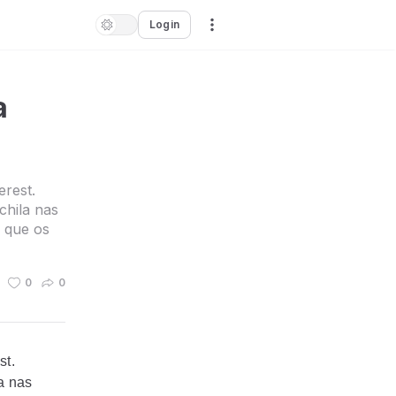
Login
a
rest.
hila nas
a que os
0
0
st.
a nas