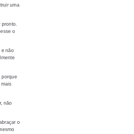
truir uma
 pronto.
 esse o
 e não
almente
 porque
o mais
r, não
abraçar o
o mesmo