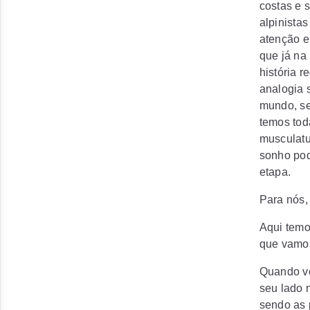
costas e 
alpinista
atenção e
que já na
história r
analogia 
mundo, se
temos tod
musculatu
sonho pod
etapa.
Para nós, 
Aqui temo
que vamos
Quando vo
seu lado 
sendo as 