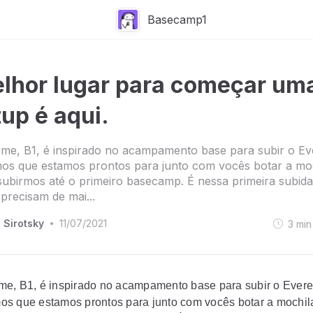
Basecamp1
lhor lugar para começar um
tup é aqui.
e, B1, é inspirado no acampamento base para subir o Eve
os que estamos prontos para junto com vocês botar a moc
subirmos até o primeiro basecamp. É nessa primeira subid
 precisam de mai...
 Sirotsky
11/07/2021
3
min
•
e, B1, é inspirado no acampamento base para subir o Evere
os que estamo
s
prontos para junto com vocês botar a mochil