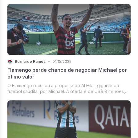
No entanto, o desempenho segue aquém do esperado.
Pior, fica a clara impressão de que já vimos o time de Paulo
Sousa render ...
Bernardo Ramos
•
01/15/2022
Flamengo perde chance de negociar Michael por
ótimo valor
O Flamengo recusou a proposta do Al Hilal, gigante do
futebol saudita, por Michael. A oferta é de US$ 8 milhões,
R$ 44,2 milhões na cotação desta sexta-feira. A informação
da sondagem foi dada em primeira pelo jornalista Gabriel
Reis. Já a da...