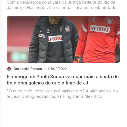
Com a decisão da nona vara da Justiça Federal do Rio de
Janeiro, o Flamengo vê o valor da multa por contabilidade
irregular de contratações na década de 90 cair de R$ 127
milhões para R$ 10 milhões.
Bernardo Ramos
•
01/03/2022
Flamengo de Paulo Sousa vai usar mais a saída de
bola com goleiro do que o time de JJ
"O ataque de Jorge Jesus é mais direto." A afirmação e do
técnico português radicado na Inglaterra Alex Brito
Nogueira. Na opinião dele, essa é a principal diferença
ofensiva do Flamengo de 2019 em relação ao que deve ser
o time comandado por...