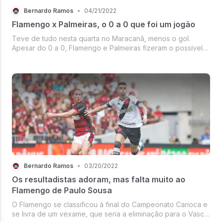
Bernardo Ramos
•
04/21/2022
Flamengo x Palmeiras, o 0 a 0 que foi um jogão
Teve de tudo nesta quarta no Maracanã, menos o gol.
Apesar do 0 a 0, Flamengo e Palmeiras fizeram o possível
para balançar as redes. Mais importante, mostraram um nível
de futebol que não vemos com frequência por aqui.
Bernardo Ramos
•
03/20/2022
Os resultadistas adoram, mas falta muito ao
Flamengo de Paulo Sousa
O Flamengo se classificou à final do Campeonato Carioca e
se livra de um vexame, que seria a eliminação para o Vasco.