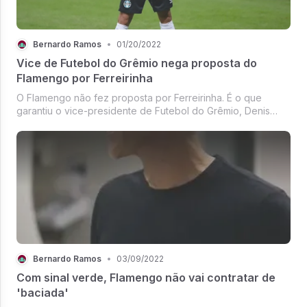
Bernardo Ramos
•
01/20/2022
Vice de Futebol do Grêmio nega proposta do
Flamengo por Ferreirinha
O Flamengo não fez proposta por Ferreirinha. É o que
garantiu o vice-presidente de Futebol do Grêmio, Denis
Abraão, em entrevista ao canal BandSports, no qual eu
trabalho.
Bernardo Ramos
•
03/09/2022
Com sinal verde, Flamengo não vai contratar de
'baciada'