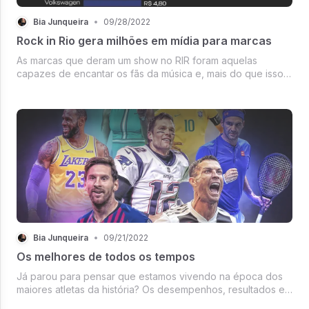
Bia Junqueira
•
09/28/2022
Rock in Rio gera milhões em mídia para marcas
As marcas que deram um show no RIR foram aquelas
capazes de encantar os fãs da música e, mais do que isso,
que souberam contar histórias empolgantes e verdadeiras
sobre quem são.
Bia Junqueira
•
09/21/2022
Os melhores de todos os tempos
Já parou para pensar que estamos vivendo na época dos
maiores atletas da história? Os desempenhos, resultados e
metas alcançados nunca foram tão altos. É... os gigantes