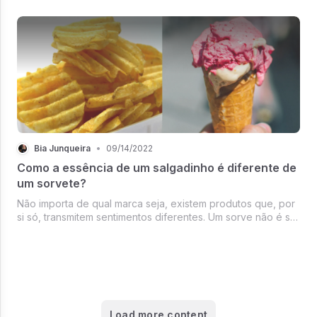
merecem uma edição especial (por Bia Junqueira e Vitor
Dornas)
Bia Junqueira
•
09/14/2022
Como a essência de um salgadinho é diferente de
um sorvete?
Não importa de qual marca seja, existem produtos que, por
si só, transmitem sentimentos diferentes. Um sorve não é só
um sorvete. No dia a dia você talvez não perceba, mas
quem vende com certeza pensou em tudo.
Load more content