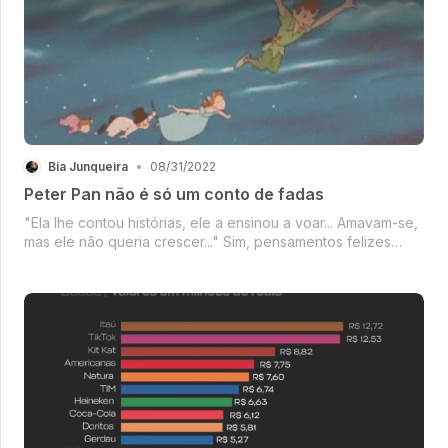
Bia Junqueira
•
08/31/2022
Peter Pan não é só um conto de fadas
"Ela lhe contou histórias, ele a ensinou a voar... Amavam-se,
mas ele não queria crescer..." Sim, pensamentos felizes
fazem a gente voar! Mas tenha cuidado para não ir muito
longe... tipo até a Terra do Nunca.