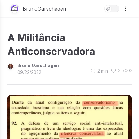
BrunoGarschagen
A Militância
Anticonservadora
Bruno Garschagen
2
min
0
0
09/22/2022