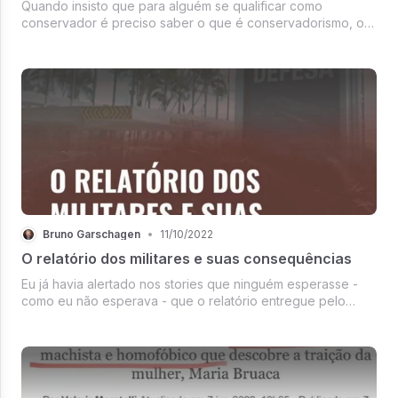
Quando insisto que para alguém se qualificar como
conservador é preciso saber o que é conservadorismo, o
mesmo raciocínio se aplica a quem pretende criticá-lo ou
satirizá-lo.
Bruno Garschagen
•
11/10/2022
O relatório dos militares e suas consequências
Eu já havia alertado nos stories que ninguém esperasse -
como eu não esperava - que o relatório entregue pelo
Ministério da Defesa ao TSE apresentasse provas que
permitissem contestar o resultado da eleição.