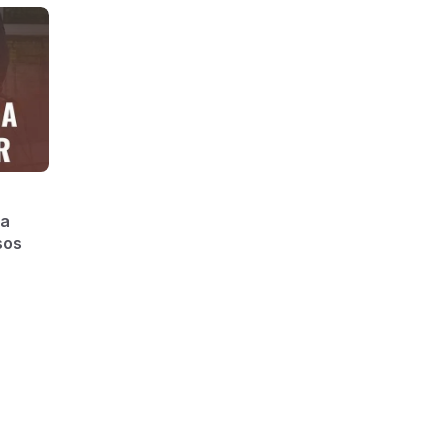
ítica?
na
sos