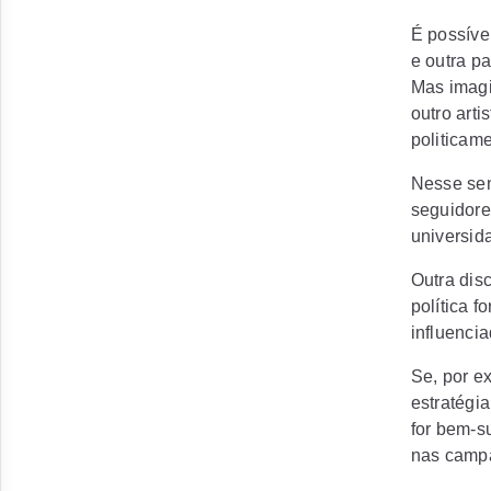
É possíve
e outra p
Mas imagi
outro arti
politicame
Nesse sen
seguidore
universid
Outra dis
política f
influenci
Se, por e
estratégia
for bem-s
nas campa