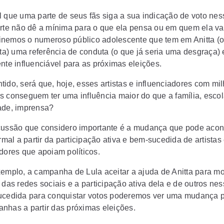
l que uma parte de seus fãs siga a sua indicação de voto nes
arte não dê a mínima para o que ela pensa ou em quem ela vai
nemos o numeroso público adolescente que tem em Anitta (
sta) uma referência de conduta (o que já seria uma desgraça) 
nte influenciável para as próximas eleições.
tido, será que, hoje, esses artistas e influenciadores com mi
s conseguem ter uma influência maior do que a família, escol
ade, imprensa?
cussão que considero importante é a mudança que pode acon
ormal a partir da participação ativa e bem-sucedida de artistas
adores que apoiam políticos.
xemplo, a campanha de Lula aceitar a ajuda de Anitta para mo
 das redes sociais e a participação ativa dela e de outros ne
ucedida para conquistar votos poderemos ver uma mudança 
nhas a partir das próximas eleições.