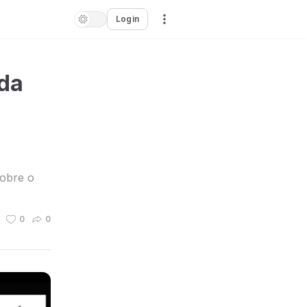
Login
 da
sobre o
0
0