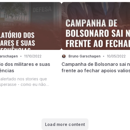
Unido não provocaram um caos
homossexualidade, pela posição pol
 país. Tudo está sendo
como sempre foi.
arschagen
•
11/10/2022
Bruno Garschagen
•
10/05/2022
io dos militares e suas
Campanha de Bolsonaro sai 
ências
frente ao fechar apoios valio
o nos stories que
sperasse - como eu não
io entregue pelo
 da Defesa ao TSE apresentasse
a eleição.
Load more content