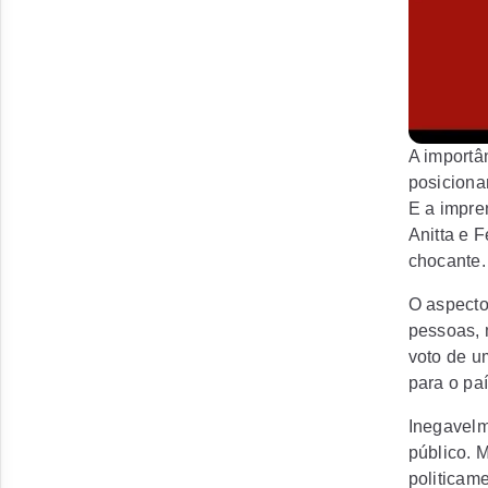
A importâ
posicionam
E a impre
Anitta e 
chocante.
O aspecto
pessoas, 
voto de um
para o paí
Inegavelm
público. 
politicam