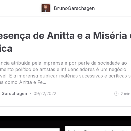
BrunoGarschagen
esença de Anitta e a Miséria
ica
ncia atribuída pela imprensa e por parte da sociedade ao
mento político de artistas e influenciadores é um negócio
ável. E a imprensa publicar matérias sucessivas e acríticas 
as como Anitta e Fe...
o Garschagen
09/22/2022
2
min
•