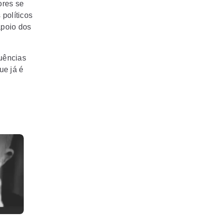
ores se
políticos
apoio dos
quências
ue já é