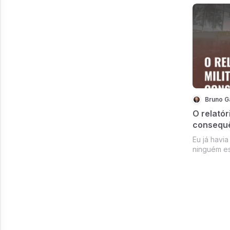
do Reino 
político no
resolvido 
Bruno G
O relatór
consequ
Eu já havia alertad
ninguém e
esperava - que o relatór
Ministério
provas que permitissem contestar o
resultado d