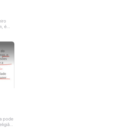
, é
ncipais
eligião,