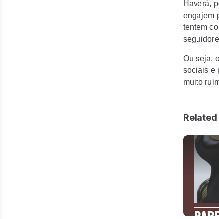
Haverá, po
engajem p
tentem co
seguidore
Ou seja, 
sociais e 
muito ruim
Related 