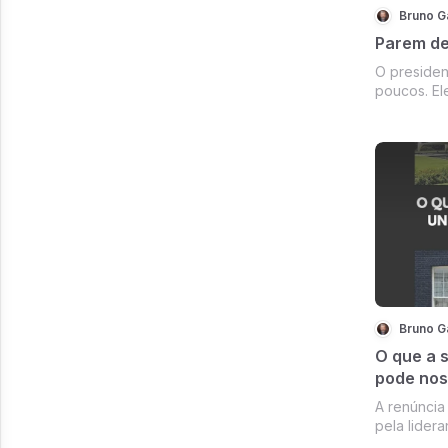
Bruno G
Parem de
O presiden
poucos. El
momento, i
inimigos, 
reagirem s
qualquer c
tudo o que 
Bruno G
O que a 
pode nos
A renúncia de Boris J
pela lider
para definição do novo primei