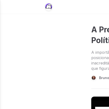
A Pr
Polít
A importâ
posiciona
inacredit
que figur
Brun