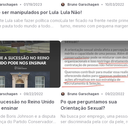
arschagen
•
01/19/2023
Bruno Garschagen
•
10/03/2022
 ser manipulados por Lula
Lula Não!
te Lula sabe fazer política como
Lula ter ficado na frente neste primeiro
e pauta todo mundo a todo
turno, mesmo com pequena margem
nclusive seus adversários e
uma desgraça. Ao longo dos próximos
que caem como patinhos ao
dias, tentarei explicar as razões pri
em reflexão e análise contra
assim como explicar por que candidatos
oisa que Lula diga, como se
bolsonaristas tiveram desempenho
e...
eleitoral...
arschagen
•
09/22/2022
Bruno Garschagen
•
09/22/2022
sucessão no Reino Unido
Po que perguntamos sua
 ensinar
Orientação Sexual?
ohnson e a disputa
Na busca por emprego, uma pessoa pode
ança do Partido Conservador
ser discriminada pela cor da pele, r
ro-ministro
idade, sexo, heterossexualidade,