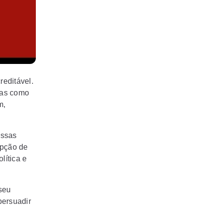
reditável.
uras como
m,
essas
opção de
lítica e
seu
persuadir