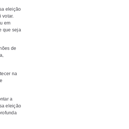
sa eleição
 votar.
ou em
e que seja
lhões de
a,
tecer na
 e
ntar a
ssa eleição
profunda