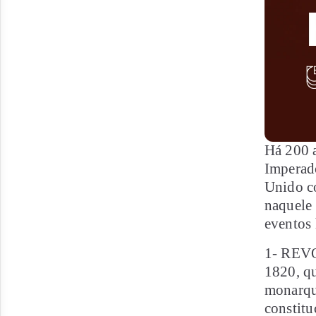
Há 200 a
Imperado
Unido c
naquele 
eventos 
1- REV
1820, qu
monarqui
constitu