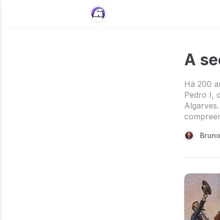
A se
Há 200 an
Pedro I, 
Algarves.
compreend
Brun