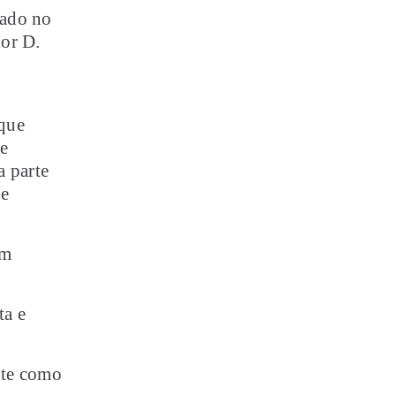
ado no
dor D.
 que
e
a parte
 e
um
ta e
nte como