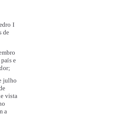
edro I
s de
embro
 país e
dor;
 julho
de
e vista
ano
m a