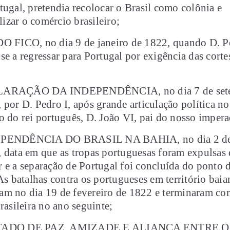
tugal, pretendia recolocar o Brasil como colônia e
zar o comércio brasileiro;
DO FICO, no dia 9 de janeiro de 1822, quando D. P
se a regressar para Portugal por exigência das corte
LARAÇÃO DA INDEPENDÊNCIA, no dia 7 de set
 por D. Pedro I, após grande articulação política no
o do rei português, D. João VI, pai do nosso impera
EPENDÊNCIA DO BRASIL NA BAHIA, no dia 2 de
 data em que as tropas portuguesas foram expulsas 
 e a separação de Portugal foi concluída do ponto d
 As batalhas contra os portugueses em território bai
am no dia 19 de fevereiro de 1822 e terminaram co
brasileira no ano seguinte;
TADO DE PAZ, AMIZADE E ALIANÇA ENTRE O