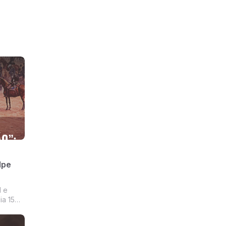
lpe
l e
ia 15
de