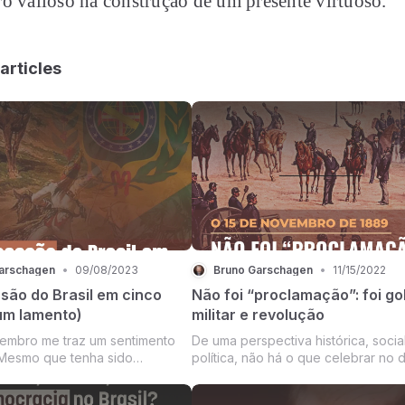
o valioso na construção de um presente virtuoso.
articles
arschagen
•
09/08/2023
Bruno Garschagen
•
11/15/2022
são do Brasil em cinco
Não foi “proclamação”: foi go
 um lamento)
militar e revolução
embro me traz um sentimento
De uma perspectiva histórica, socia
Mesmo que tenha sido
política, não há o que celebrar no d
 pelo momento histórico e pela
de Novembro. Nessa data, no ano 
ransigente e nada inteligente
1889, foi realizado um golpe militar