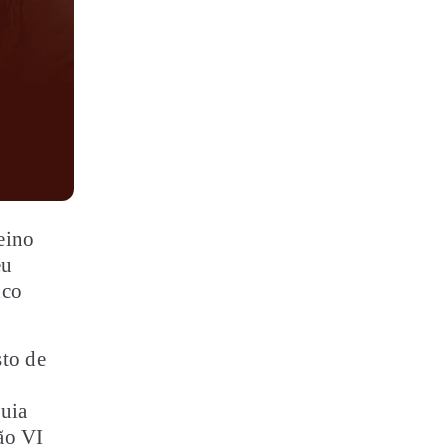
eino
eu
nco
to de
quia
ão VI