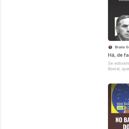
das cortes
pela seces
Unido com P
Bruno G
Há, de fa
Se estiver
liberal, q
do ocidente
foi.