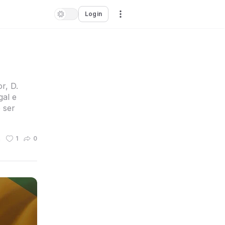
Login
r, D.
gal e
 ser
n
1
0