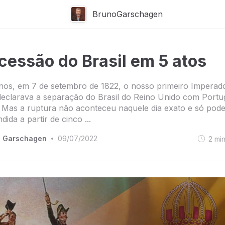
BrunoGarschagen
cessão do Brasil em 5 atos
os, em 7 de setembro de 1822, o nosso primeiro Imperado
declarava a separação do Brasil do Reino Unido com Portu
 Mas a ruptura não aconteceu naquele dia exato e só pode
ida a partir de cinco ...
o Garschagen
09/07/2022
2
mi
•