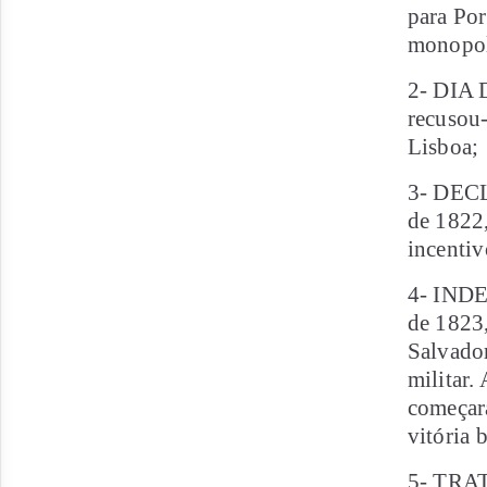
para Por
monopoli
2- DIA 
recusou-
Lisboa;
3- DEC
de 1822,
incentiv
4- IND
de 1823,
Salvador
militar.
começar
vitória 
5- TRA