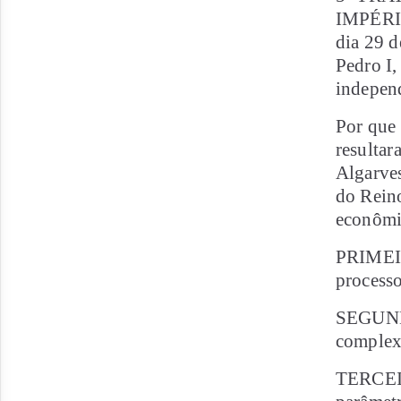
IMPÉRI
dia 29 d
Pedro I,
indepen
Por que 
resultar
Algarves
do Reino
econômic
PRIMEIR
processo
SEGUNDO:
complexa
TERCEIR