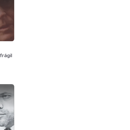
 armas,
frágil