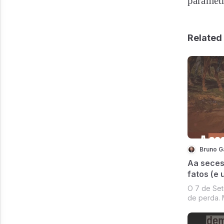
parâmetr
Related 
Bruno G
Aa seces
fatos (e
O 7 de Set
de perda. 
inevitável
posição int