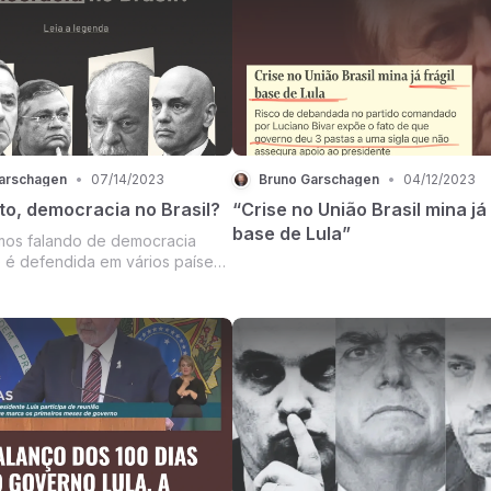
 de Lisboa, lamento todo ano
republicano que derrubou a nossa
são do Brasil em face do Reino
Monarquia e instituiu, por meio das
...
um regime rev...
arschagen
•
07/14/2023
Bruno Garschagen
•
04/12/2023
to, democracia no Brasil?
“Crise no União Brasil mina já 
base de Lula”
mos falando de democracia
ue é defendida em vários países
, o Brasil republicano jamais o