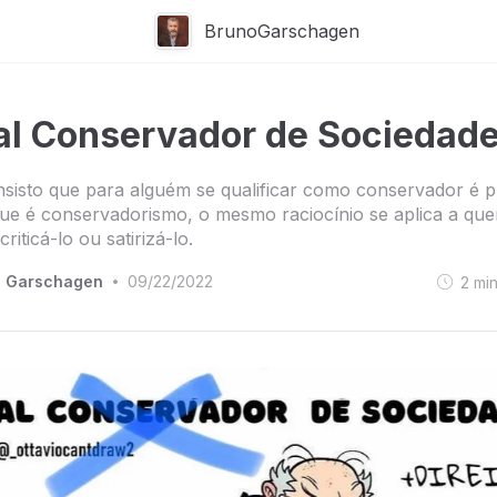
BrunoGarschagen
al Conservador de Sociedad
sisto que para alguém se qualificar como conservador é p
ue é conservadorismo, o mesmo raciocínio se aplica a qu
riticá-lo ou satirizá-lo.
o Garschagen
09/22/2022
2
mi
•