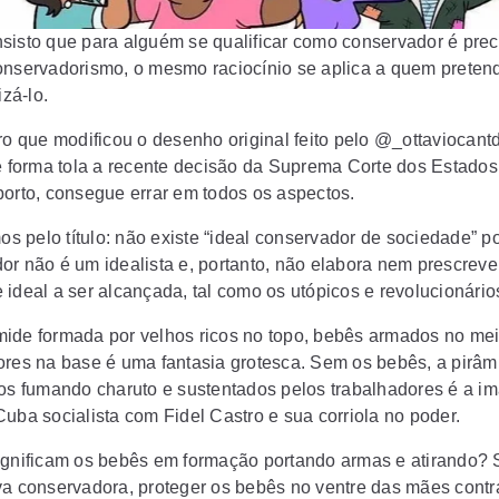
sisto que para alguém se qualificar como conservador é prec
onservadorismo, o mesmo raciocínio se aplica a quem pretende
izá-lo.
iro que modificou o desenho original feito pelo @_ottaviocant
de forma tola a recente decisão da Suprema Corte dos Estado
borto, consegue errar em todos os aspectos.
 pelo título: não existe “ideal conservador de sociedade” p
or não é um idealista e, portanto, não elabora nem prescrev
 ideal a ser alcançada, tal como os utópicos e revolucionário
ide formada por velhos ricos no topo, bebês armados no mei
ores na base é uma fantasia grotesca. Sem os bebês, a pirâ
cos fumando charuto e sustentados pelos trabalhadores é a 
Cuba socialista com Fidel Castro e sua corriola no poder.
ignificam os bebês em formação portando armas e atirando?
va conservadora, proteger os bebês no ventre das mães contr