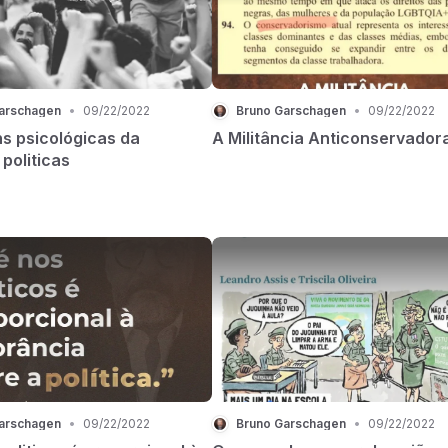
arschagen
•
09/22/2022
Bruno Garschagen
•
09/22/2022
ns psicológicas da
A Militância Anticonservador
politicas
arschagen
•
09/22/2022
Bruno Garschagen
•
09/22/2022