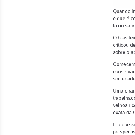
Quando in
o que é c
lo ou satir
O brasile
criticou 
sobre o a
Comecemos
conservad
sociedade
Uma pirâm
trabalhad
velhos ri
exata da 
E o que s
perspecti