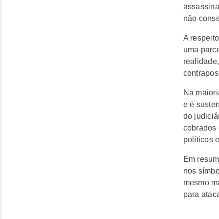
assassina
não conse
A respeit
uma parce
realidade
contraposi
Na maiori
e é suste
do judiciá
cobrados 
políticos 
Em resumo
nos símbo
mesmo mai
para atac