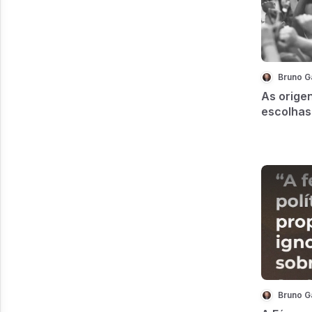
Bruno G
As orige
escolhas 
Bruno G