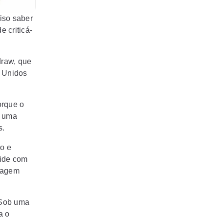
iso saber
 criticá-
draw, que
s Unidos
orque o
e uma
s.
o e
mide com
imagem
 Sob uma
a o