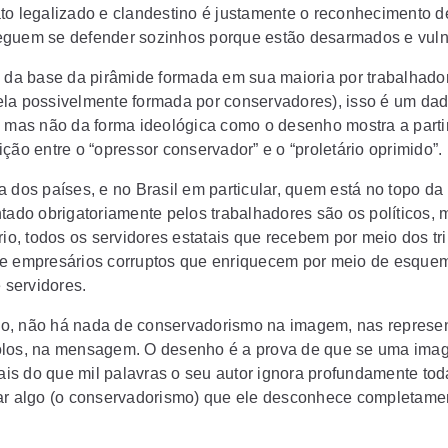
to legalizado e clandestino é justamente o reconhecimento d
guem se defender sozinhos porque estão desarmados e vuln
o da base da pirâmide formada em sua maioria por trabalhado
la possivelmente formada por conservadores), isso é um da
, mas não da forma ideológica como o desenho mostra a parti
ção entre o “opressor conservador” e o “proletário oprimido”.
a dos países, e no Brasil em particular, quem está no topo da
ntado obrigatoriamente pelos trabalhadores são os políticos,
rio, todos os servidores estatais que recebem por meio dos tr
e empresários corruptos que enriquecem por meio de esqu
e servidores.
, não há nada de conservadorismo na imagem, nas represe
los, na mensagem. O desenho é a prova de que se uma ima
s do que mil palavras o seu autor ignora profundamente tod
ar algo (o conservadorismo) que ele desconhece completame