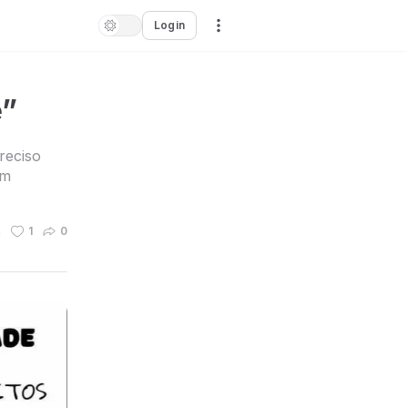
Login
e”
reciso
em
n
1
0