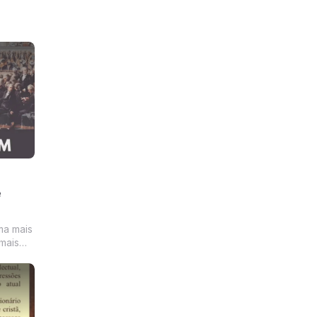
e
ma mais
mais