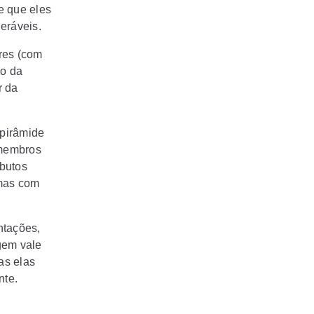
e que eles
eráveis.
res (com
do da
r da
 pirâmide
 membros
ibutos
emas com
ntações,
gem vale
as elas
nte.