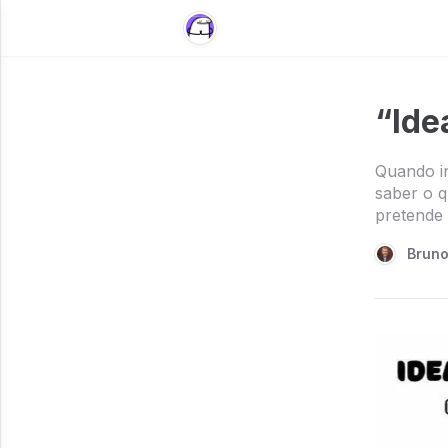
“Ide
Quando in
saber o q
pretende c
Brun