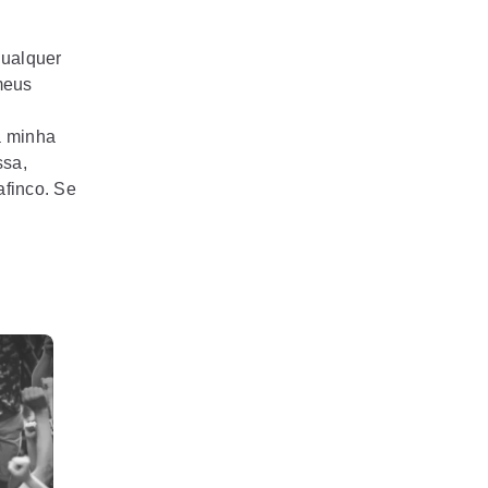
 qualquer
meus
a minha
ssa,
afinco. Se