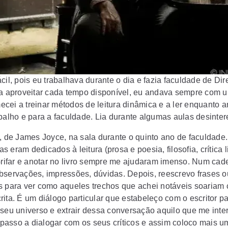
ácil, pois eu trabalhava durante o dia e fazia faculdade de Dire
ra aproveitar cada tempo disponível, eu andava sempre com um
cei a treinar métodos de leitura dinâmica e a ler enquanto 
abalho e para a faculdade. Lia durante algumas aulas desinter
s, de James Joyce, na sala durante o quinto ano de faculdade.
 eram dedicados à leitura (prosa e poesia, filosofia, crítica lit
 Grifar e anotar no livro sempre me ajudaram imenso. Num cad
servações, impressões, dúvidas. Depois, reescrevo frases o
os para ver como aqueles trechos que achei notáveis soariam
ita. É um diálogo particular que estabeleço com o escritor pa
seu universo e extrair dessa conversação aquilo que me inte
́, passo a dialogar com os seus críticos e assim coloco mais 