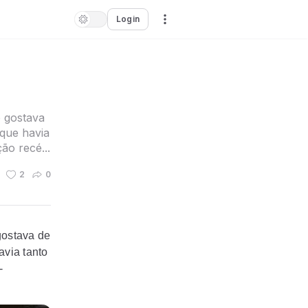
Login
e gostava
 que havia
o recé...
2
0
 gostava de
avia tanto
-