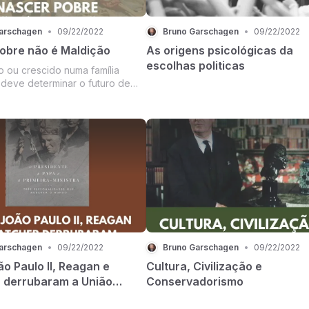
arschagen
•
09/22/2022
Bruno Garschagen
•
09/22/2022
obre não é Maldição
As origens psicológicas da
escolhas politicas
deve determinar o futuro de
 presente não será fácil, tudo o
r conquistar será mais
ocê será olhado com desconfiança
a-grossa”, como
arschagen
•
09/22/2022
Bruno Garschagen
•
09/22/2022
o Paulo II, Reagan e
Cultura, Civilização e
 derrubaram a União
Conservadorismo