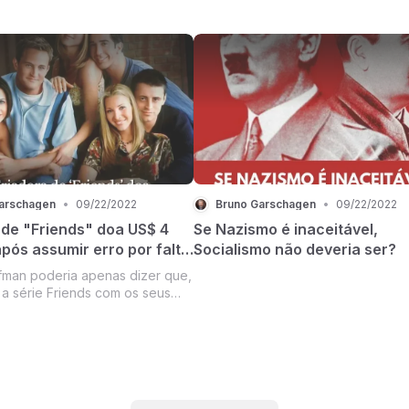
arschagen
•
09/22/2022
Bruno Garschagen
•
09/22/2022
 de "Friends" doa US$ 4
Se Nazismo é inaceitável,
pós assumir erro por falta
Socialismo não deveria ser?
idade na série
eria apenas dizer que,
 a série Friends com os seus
uído atores
entassem as várias cores,
ulturas, nacionalidades que
a dos americanos, mas