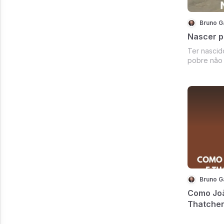
Bruno G
Nascer p
Ter nascido ou crescido numa família
pobre não 
ninguém. O
que você quise
difícil, v
e terá que ser um “casc
s...
Bruno G
Como Joã
Thatcher
Soviética