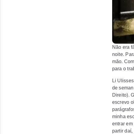
Não era f
noite. Pa
mão. Come
para o tr
Li Ulisse
de semanas
Direito).
escrevo ob
parágraf
minha escr
entrar em 
partir dai