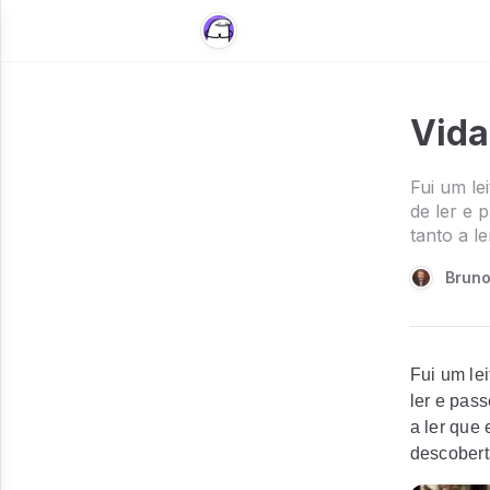
Vida
Fui um lei
de ler e 
tanto a le
Brun
Fui um lei
ler e pass
a ler que 
descobert