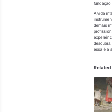
fundação
A vida int
instrumen
demais in
profission
experiênc
descubra 
essa é a 
Related 