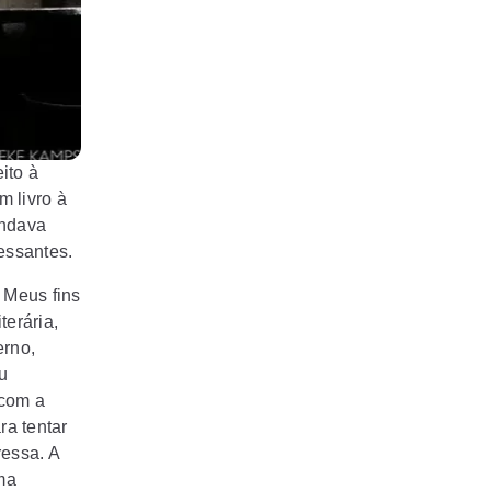
ito à
 livro à
andava
essantes.
 Meus fins
erária,
erno,
u
 com a
ra tentar
ressa. A
uma