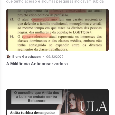
que tenho acesso e algumas pesquisas indicavam subida
de Bolsonaro e estagnação de Lula. Também avaliei que,
naquele momento, havia empate técnico com pequena
vantagem para Bolsonar...
Bruno Garschagen
•
09/22/2022
A Militância Anticonservadora