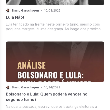
Bruno Garschagen
•
10/03/2022
Lula Não!
Lula ter ficado na frente neste primeiro turno, mesmo com
pequena margem, é uma desgraça. Ao longo dos próximos
dias, tentarei explicar as razões principais assim como
explicar por que candidatos bolsonaristas tiveram
desempenho eleitoral...
Bruno Garschagen
•
10/24/2022
Bolsonaro e Lula: Quem poderá vencer no
segundo turno?
Na quarta passada, escrevi que os trackings eleitorais a