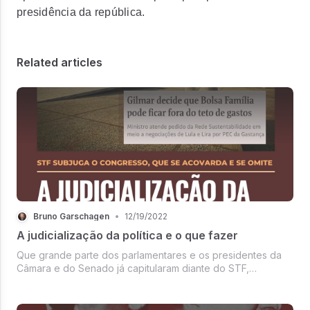
presidência da república.
Related articles
Bruno Garschagen
•
12/19/2022
A judicialização da política e o que fazer
Que grande parte dos parlamentares e os presidentes da
Câmara e do Senado já capitularam diante do STF,
deixando evidente a sua subserviência e terceirização de
responsabilidade constitucional, não é novidade.