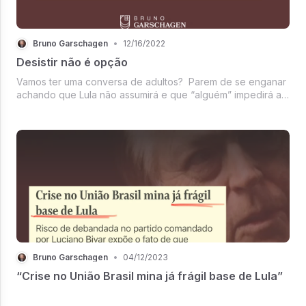
Bruno Garschagen
•
12/16/2022
Desistir não é opção
Vamos ter uma conversa de adultos? Parem de se enganar
achando que Lula não assumirá e que “alguém” impedirá a
posse. E parem com essa coisa adolescente de “o Brasil
acabou”, “não há mais nada a se fazer”. Essa postura
derrotista beneficia L...
Bruno Garschagen
•
04/12/2023
“Crise no União Brasil mina já frágil base de Lula”