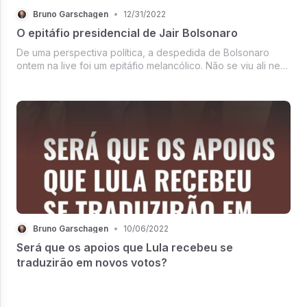
Bruno Garschagen
•
12/31/2022
O epitáfio presidencial de Jair Bolsonaro
De uma perspectiva política, a despedida de Bolsonaro
ontem na live foi um epitáfio melancólico. Não se viu ali nem
uma defesa substantiva de seu próprio governo nem um
discurso robusto de quem pretende ser o líder da oposição
ao governo Lula...
Bruno Garschagen
•
10/06/2022
Será que os apoios que Lula recebeu se
traduzirão em novos votos?