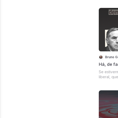
Bruno G
Há, de fa
Se estiver
liberal, q
do ocidente
foi.