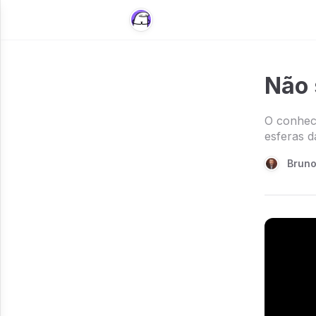
Não 
O conheci
esferas d
Brun