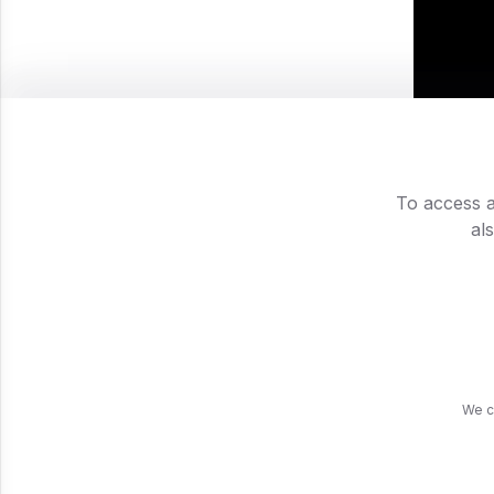
To access a
al
We c