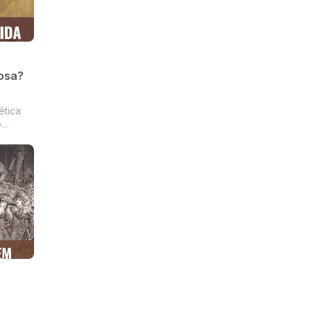
uosa?
ética
o
a a
orais
rientar
as e