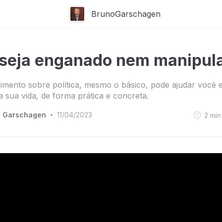
BrunoGarschagen
seja enganado nem manipul
mento sobre política, mesmo o básico, pode ajudar você 
a sua vida, de forma prática e concreta.
o Garschagen
11/04/2023
2
min
•