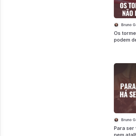
Bruno G
Os tormen
podem de
agimos
Bruno G
Para ser 
nem atal