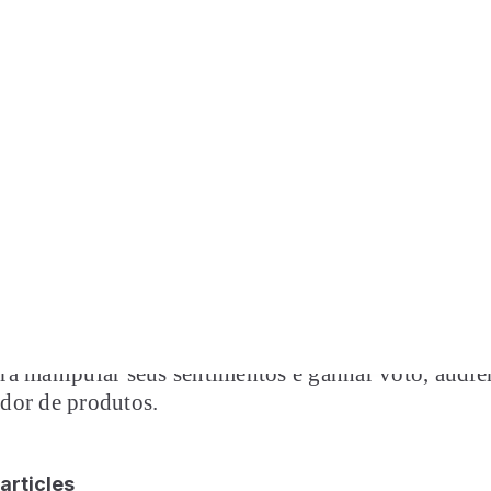
imento sobre política, mesmo o básico, pode ajuda
s esferas da sua vida, de forma prática e concreta.
a psicológica, por exemplo, o conhecimento sobre p
 você de ser dominado pelo medo do que está acont
e pode (ou não) acontecer, e também de ser engana
s ou por influenciadores de rede social que usam ess
a manipular seus sentimentos e ganhar voto, audiê
dor de produtos.
articles