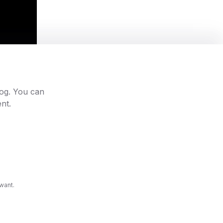
log. You can
nt.
want.