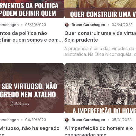
arschagen
•
05/30/2023
Bruno Garschagen
•
04/24/2023
tos da política não
Quer construir uma vida virt
finir quem somos e como
Seja prudente
A prudência é uma das virtudes da 
aristotélica. Na Ética Nicomaquéia, 
filósofo grego Aristóteles apresent
prudência como uma das virtudes m
mais importantes, responsável por o
a ação correta em situações prátic
conc...
arschagen
•
04/29/2023
Bruno Garschagen
•
05/31/2023
virtuoso, não há segredo
A imperfeição do homem e o
ho
conservadorismo