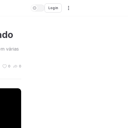
Login
ado
em várias
0
0