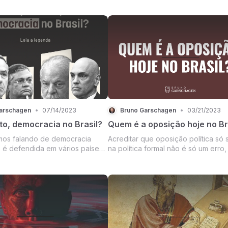
arschagen
•
07/14/2023
Bruno Garschagen
•
03/21/2023
to, democracia no Brasil?
Quem é a oposição hoje no Br
mos falando de democracia
Acreditar que oposição política só 
ue é defendida em vários países
na política formal não é só um erro
, o Brasil republicano jamais o
uma forma limitada de ver a polític
inaceitável submissão e transferênc
responsabilidade para os políticos.