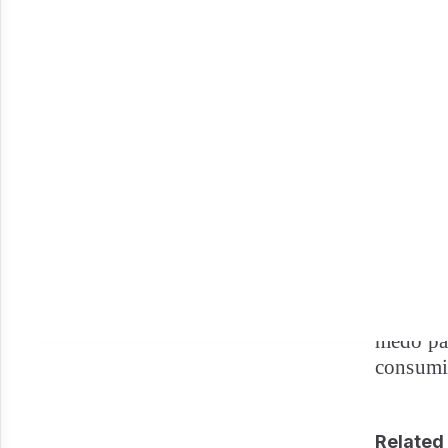
O conhec
em vária
Na esfer
protege
ou do qu
político
medo par
consumi
Related 