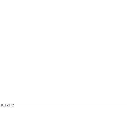
r você
olítica
ecendo
do por
e seu
ncia e