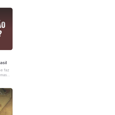
asil
se faz
, mas
a e uma
ia de