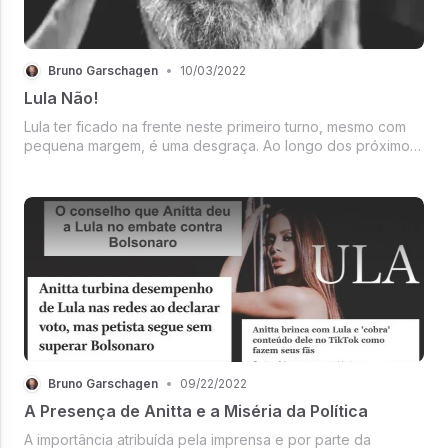
Bruno Garschagen
•
10/03/2022
Lula Não!
Lula ter ficado na frente neste primeiro turno, mesmo com
pequena margem, é uma desgraça. Ao longo dos próximos
dias, tentarei explicar as razões principais assim como
explicar por que candidatos bolsonaristas tiveram
desempenho eleitoral...
Bruno Garschagen
•
09/22/2022
A Presença de Anitta e a Miséria da Política
A importância atribuída pela imprensa e por parte da