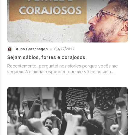
Bruno Garschagen
•
09/22/2022
Sejam sábios, fortes e corajosos
Recentemente, perguntei nos stories porque vocês me
seguem. A maioria respondeu que me vê como uma
referência em política e conservadorismo. Fiquei bastante
feliz com as respostas e vou aproveitar para compartilhar
com vocês alguns coment...