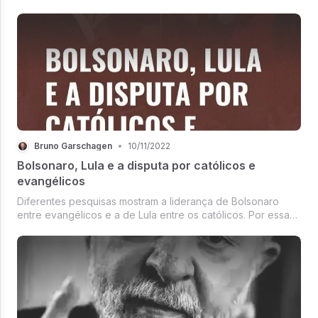
Bruno Garschagen
•
10/11/2022
Bolsonaro, Lula e a disputa por católicos e
evangélicos
Diferentes pesquisas mostram a liderança de Bolsonaro
entre evangélicos e a de Lula entre os católicos. Por essa
razão, e acho que tardiamente, a campanha de Bolsonaro
se deu conta de que deveria conquistar votos dos católicos
e a campanh...