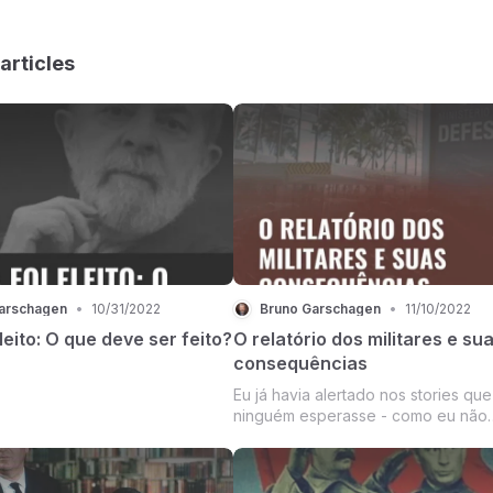
articles
arschagen
•
10/31/2022
Bruno Garschagen
•
11/10/2022
eleito: O que deve ser feito?
O relatório dos militares e su
consequências
Eu já havia alertado nos stories que
ninguém esperasse - como eu não
esperava - que o relatório entregue pelo
Ministério da Defesa ao TSE apres
provas que permitissem contestar o