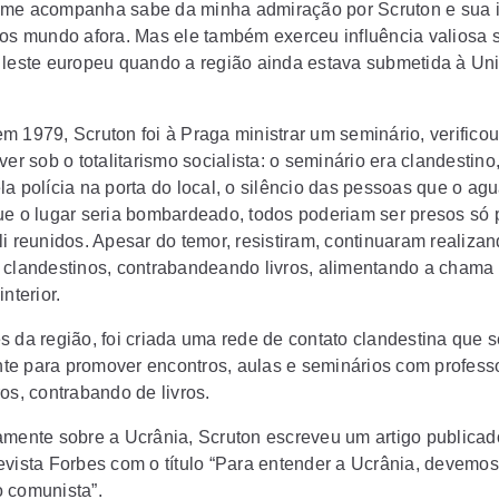
me acompanha sabe da minha admiração por Scruton e sua i
ios mundo afora. Mas ele também exerceu influência valiosa 
 leste europeu quando a região ainda estava submetida à Un
 1979, Scruton foi à Praga ministrar um seminário, verificou
ver sob o totalitarismo socialista: o seminário era clandestino,
la polícia na porta do local, o silêncio das pessoas que o a
ue o lugar seria bombardeado, todos poderiam ser presos só 
li reunidos. Apesar do temor, resistiram, continuaram realiza
 clandestinos, contrabandeando livros, alimentando a chama
interior.
s da região, foi criada uma rede de contato clandestina que 
e para promover encontros, aulas e seminários com profess
os, contrabando de livros.
amente sobre a Ucrânia, Scruton escreveu um artigo publica
evista Forbes com o título “Para entender a Ucrânia, devemos
 comunista”.