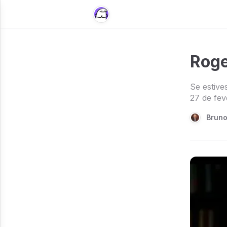
Roge
Se estive
27 de fev
Brun