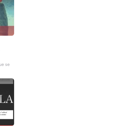
e
ue se