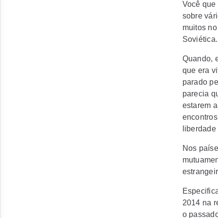
Você que 
sobre vár
muitos no
Soviética.
Quando, em
que era vi
parado pe
parecia q
estarem a
encontros
liberdade 
Nos paíse
mutuament
estrangeir
Especific
2014 na r
o passado