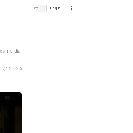
Login
eu no dia
0
0