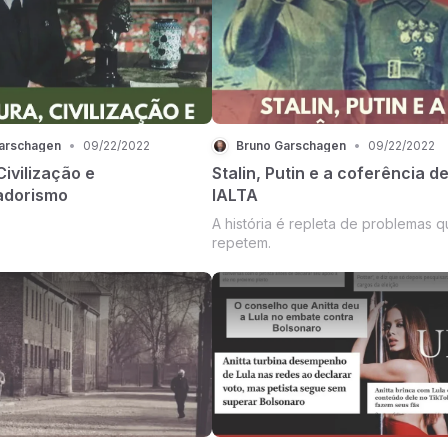
resultado da eleição.
arschagen
•
09/22/2022
Bruno Garschagen
•
09/22/2022
Civilização e
Stalin, Putin e a coferência d
adorismo
IALTA
A história é repleta de problemas q
repetem.