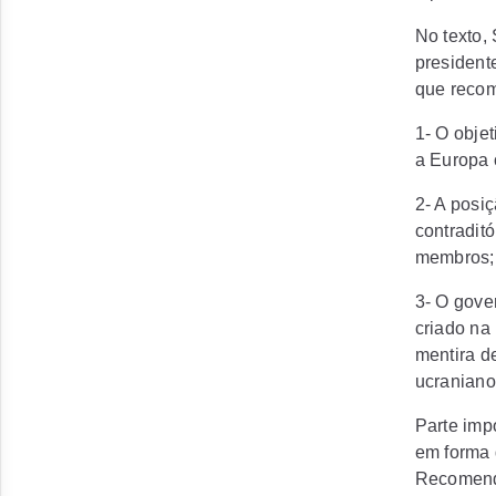
No texto,
president
que recom
1- O objet
a Europa 
2- A posi
contradit
membros;
3- O gove
criado na
mentira de
ucraniano
Parte imp
em forma 
Recomend