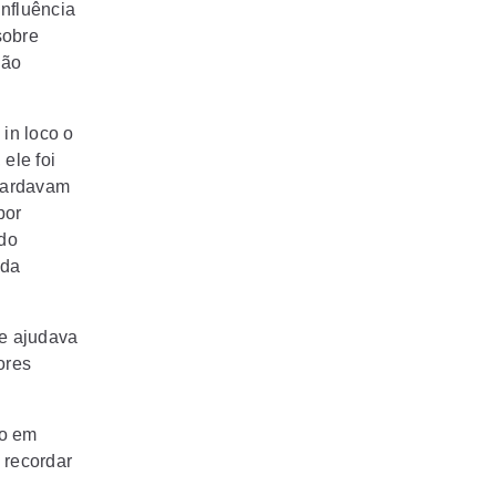
nfluência
sobre
ião
 in loco o
 ele foi
guardavam
por
ndo
 da
se ajudava
ores
do em
 recordar