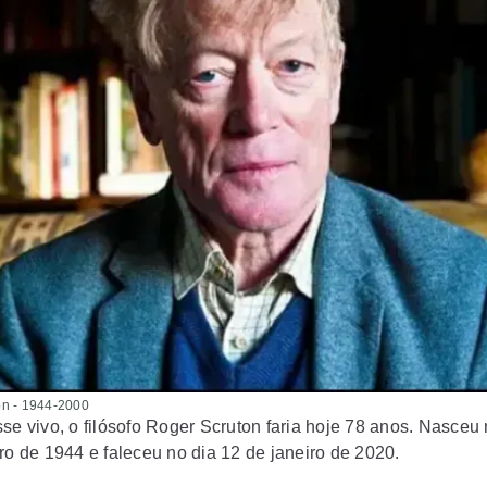
on - 1944-2000
se vivo, o filósofo Roger Scruton faria hoje 78 anos. Nasceu 
ro de 1944 e faleceu no dia 12 de janeiro de 2020.