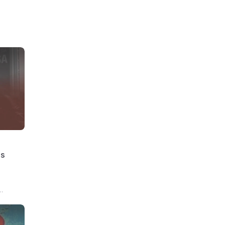
as
entasse