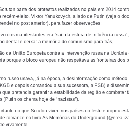
 Scruton parte dos protestos realizados no país em 2014 contr
e recém-eleito, Viktor Yanukovych, aliado de Putin (veja o do
endei no post anterior), para fazer observações:
ivo dos manifestantes era “sair da esfera de influência russa”,
ocidental e deixar a memória do comunismo para trás;
ção da União Europeia contra a intervenção russa na Ucrânia 
ória porque o bloco europeu não respeitava as fronteiras dos 
rno russo usava, já na época, a desinformação como método (
 KGB e depois comandou a sua sucessora, a FSB) e dissemi
 que pretendia garantir a estabilidade da região e combater f
s (Putin os chama hoje de “nazistas”).
ortante do que Scruton viveu nos países do leste europeu est
de romance no livro As Memórias do Underground (@erealiz
o vivamente.