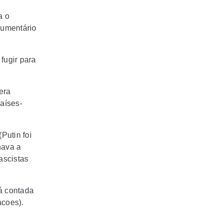
a o
cumentário
 fugir para
era
países-
Putin foi
nava a
ascistas
á contada
acoes).