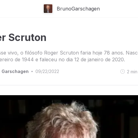
BrunoGarschagen
r Scruton
sse vivo, o filósofo Roger Scruton faria hoje 78 anos. Nasc
ereiro de 1944 e faleceu no dia 12 de janeiro de 2020.
o Garschagen
09/22/2022
2
min
•