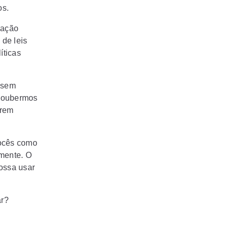
os.
eação
 de leis
íticas
, sem
 soubermos
erem
vocês como
rmente. O
ossa usar
ar?