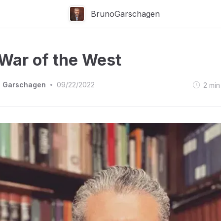
BrunoGarschagen
War of the West
o Garschagen
09/22/2022
2
min
•