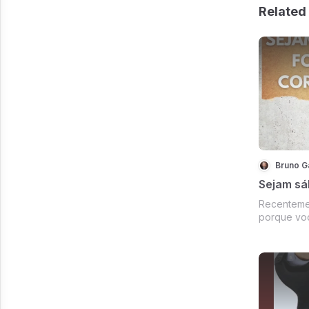
Related 
Bruno G
Sejam sáb
Recentemente, perguntei 
porque voc
respondeu que m
referência
Fiquei bastante feliz com as
vou aprove
vocês