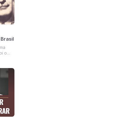
Brasil
uma
oi o
bordou
iva