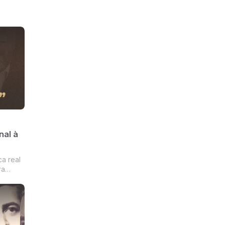
nal à
ra
va