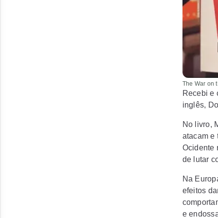
The War on t
Recebi e 
inglês, Do
No livro,
atacam e 
Ocidente 
de lutar c
Na Europa
efeitos d
comportam
e endossar