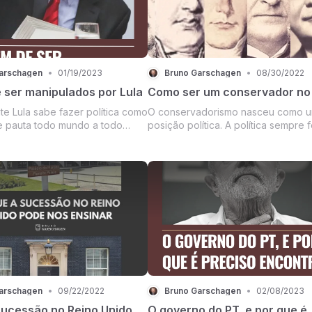
arschagen
•
01/19/2023
Bruno Garschagen
•
08/30/2022
 ser manipulados por Lula
Como ser um conservador no 
te Lula sabe fazer política como
O conservadorismo nasceu como 
e pauta todo mundo a todo
posição política. A política sempre f
nclusive seus adversários e
tema principal do pensamento
que caem como patinhos ao
conservador. A maioria dos autores
em reflexão e análise contra
conservadores, por essa razão, a
oisa que Lula diga, como se
o conservadorismo sob a perspect
e...
política e poucos foram aqu...
arschagen
•
09/22/2022
Bruno Garschagen
•
02/08/2023
sucessão no Reino Unido
O governo do PT, e por que é