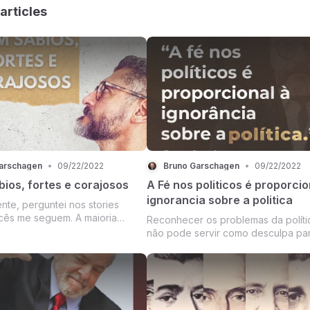
articles
arschagen
•
09/22/2022
Bruno Garschagen
•
09/22/2022
ios, fortes e corajosos
A Fé nos politicos é proporcio
ignorancia sobre a politica
nos stories
ês me seguem. A maioria
Reconhecer os problemas da política real
e vê como uma
não pode servir como desculpa pa
 em política e conservadorismo.
aceitar o pior e o menos pior dos políticos
 respostas e
e afirmar, com base numa justificati
itar para compartilhar com
profundamente equivocada, que a
 alguns coment...
“política é a arte do possível”. É
necessário s...