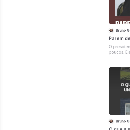
Bruno G
Parem de
O presiden
poucos. El
momento, i
inimigos, 
reagirem s
qualquer c
tudo o que 
Bruno G
O que a 