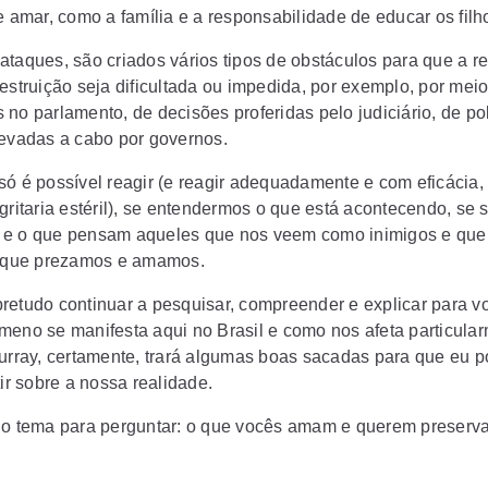
e amar, como a família e a responsabilidade de educar os filh
ataques, são criados vários tipos de obstáculos para que a r
estruição seja dificultada ou impedida, por exemplo, por meio
no parlamento, de decisões proferidas pelo judiciário, de pol
levadas a cabo por governos.
só é possível reagir (e reagir adequadamente e com eficácia
 gritaria estéril), se entendermos o que está acontecendo, se
 e o que pensam aqueles que nos veem como inimigos e qu
o que prezamos e amamos.
retudo continuar a pesquisar, compreender e explicar para 
meno se manifesta aqui no Brasil e como nos afeta particula
Murray, certamente, trará algumas boas sacadas para que eu p
tir sobre a nossa realidade.
 o tema para perguntar: o que vocês amam e querem preserv