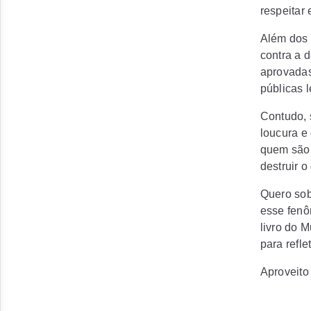
respeitar 
Além dos 
contra a d
aprovadas 
públicas 
Contudo, 
loucura e
quem são
destruir 
Quero sob
esse fenô
livro do 
para refle
Aproveito