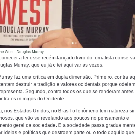
he West - Douglas Murray
comecei a ler esse recém-lançado livro do jornalista conserv
uglas Murray, que eu já citei aqui várias vezes.
 Murray faz uma crítica em dupla dimensão. Primeiro, contra a
tentam destruir a tradição e valores ocidentais porque odeia
representa. Segundo, contra todos os que se renderam ante
ontra os inimigos do Ocidente.
, nos Estados Unidos, no Brasil o fenômeno tem natureza sim
anosos, que vão se revelando aos poucos no pensamento e
ento geral da sociedade. E a sociedade passa gradualmente
 ideias e políticas que destroem parte ou o todo daquilo que 