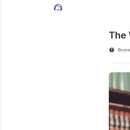
The 
Brun