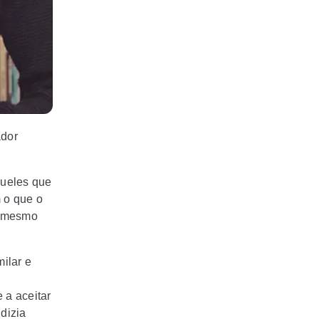
ador
queles que
m o que o
s mesmo
ilar e
 a aceitar
dizia