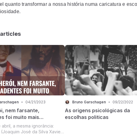
l quanto transformar a nossa história numa caricatura e esc
iosidade.
articles
arschagen
•
04/21/2023
Bruno Garschagen
•
09/22/2022
i, nem farsante,
As origens psicológicas da
s foi muito mais
escolhas politicas
ante
 abril, a mesma ignorância:
 (Joaquim José da Silva Xavier)