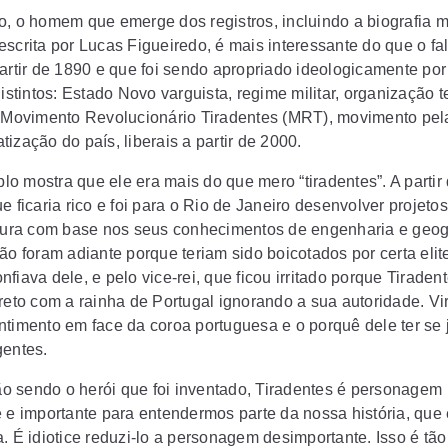
o, o homem que emerge dos registros, incluindo a biografia m
escrita por Lucas Figueiredo, é mais interessante do que o fa
partir de 1890 e que foi sendo apropriado ideologicamente po
distintos: Estado Novo varguista, regime militar, organização te
a Movimento Revolucionário Tiradentes (MRT), movimento pel
ização do país, liberais a partir de 2000.
o mostra que ele era mais do que mero “tiradentes”. A partir
e ficaria rico e foi para o Rio de Janeiro desenvolver projeto
utura com base nos seus conhecimentos de engenharia e geog
ão foram adiante porque teriam sido boicotados por certa elit
fiava dele, e pelo vice-rei, que ficou irritado porque Tiraden
reto com a rainha de Portugal ignorando a sua autoridade. Vir
ntimento em face da coroa portuguesa e o porquê dele ter se 
gentes.
 sendo o herói que foi inventado, Tiradentes é personagem
e e importante para entendermos parte da nossa história, que 
. É idiotice reduzi-lo a personagem desimportante. Isso é tão