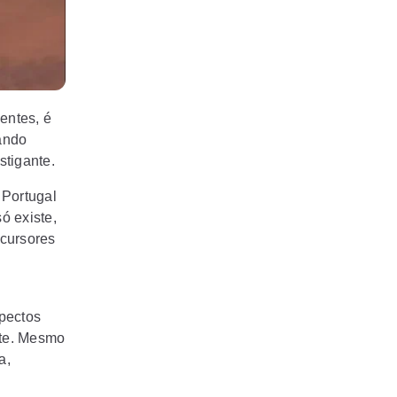
entes, é
ando
stigante.
 Portugal
ó existe,
ecursores
spectos
rte. Mesmo
a,