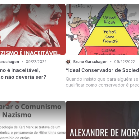
 como símbolo da liberdade ou
 como “farsa histórica”.
quisamos a história sem olhos
, a verdade é bem diferente, e
arschagen
•
09/22/2022
Bruno Garschagen
•
09/22/2022
o é inaceitável,
“Ideal Conservador de Socie
mo não deveria ser?
Quando insisto que para alguém se
qualificar como conservador é prec
saber o que é conservadorismo, o mesmo
raciocínio se aplica a quem preten
criticá-lo ou satirizá-lo.