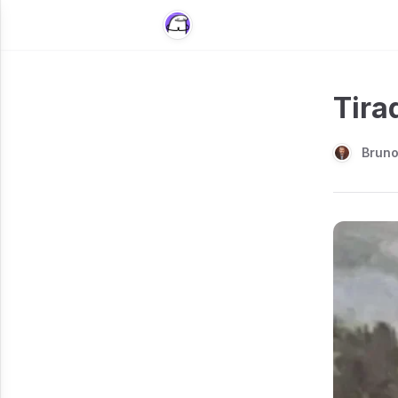
Tira
Brun