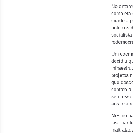
No entant
completa 
criado a 
políticos 
socialist
redemocrat
Um exempl
decidiu qu
infraestr
projetos n
que descon
contato di
seu resse
aos insur
Mesmo não
fascinant
maltratada