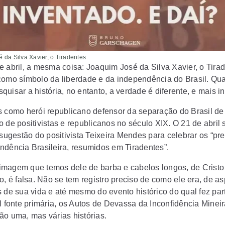
 da Silva Xavier, o Tiradentes
e abril, a mesma coisa: Joaquim José da Silva Xavier, o Tirad
como símbolo da liberdade e da independência do Brasil. Qu
uisar a história, no entanto, a verdade é diferente, e mais in
s como herói republicano defensor da separação do Brasil de
 de positivistas e republicanos no século XIX. O 21 de abril s
 sugestão do positivista Teixeira Mendes para celebrar os “pr
ndência Brasileira, resumidos em Tiradentes”.
magem que temos dele de barba e cabelos longos, de Cristo
o, é falsa. Não se tem registro preciso de como ele era, de a
s de sua vida e até mesmo do evento histórico do qual fez pa
l fonte primária, os Autos de Devassa da Inconfidência Mineir
ão uma, mas várias histórias.