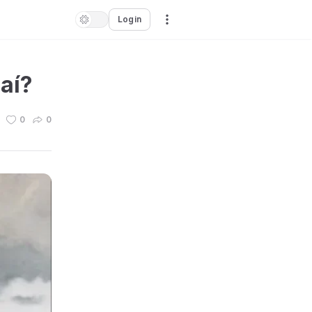
Login
daí?
0
0