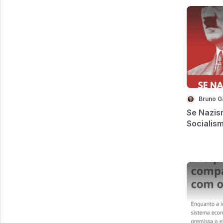
é exaltado
denunciado
Quando pes
lacradores
bem ma...
Bruno G
Se Nazism
Socialis