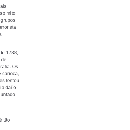
ais
lso mito
r grupos
rrorista
a
 de 1788,
s de
rafia. Os
e carioca,
tes tentou
ia daí o
juntado
é tão