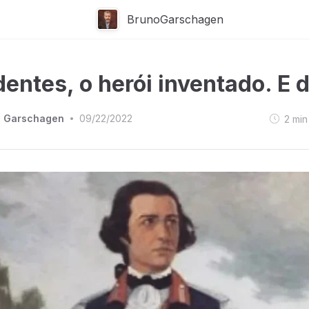
BrunoGarschagen
dentes, o herói inventado. E 
o Garschagen
09/22/2022
2
min
•