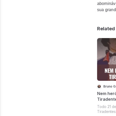
abomináve
sua grand
Related 
Bruno G
Nem heró
Tiradente
interess
Todo 21 de
Tiradentes