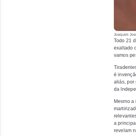
Joaquim José
Todo 21 d
exaltado 
vamos pesq
Tiradente
é invenção
aliás, por
da Indepe
Mesmo a i
martirizad
relevante
a principa
revelam n