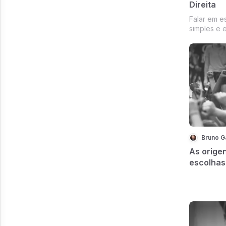
Direita
Falar em e
simples e 
posições po
Bruno G
As orige
escolhas 