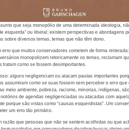
sunto que seja monopólio de uma determinada ideologia, não
de esquerda” ou liberal; existem perspectivas e abordagens po
as sobre diversos temas, temas que não têm dono.
 erro que muitos conservadores cometem de forma reiterada:
versários monopolizem retoricamente os temas, reclamam qu
s tratam como se fossem desimportantes.
isso: alguns negligenciam ou atacam pautas importantes por
os assumiram como se suas fossem sem perceber o erro que
ao meio ambiente, pobreza, racismo, minorias, indígenas, sã
notórios de agendas negligenciadas ou atacadas com aquel
te porque são vistas como “causas esquerdistas”. Um conse
ter um erro tão primário.
 razão que pessoas que não se sentem acolhidas ou que a
 bem recebidas por conservadores decidem buscar abrigo e