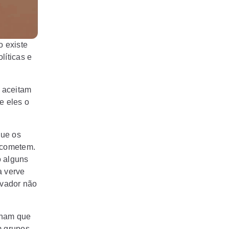
 existe
líticas e
 aceitam
e eles o
que os
 cometem.
o alguns
a verve
rvador não
cham que
m grupos