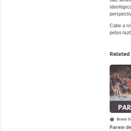
ideológic
perspecti
Cabe a nó
pelas razõ
Related 
Bruno G
Parem de