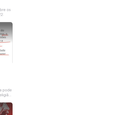
bre os
2:
eligião,
ítica?