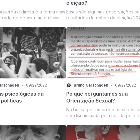
eleição?
squerda e direita é a forma mais
Essas são algumas observações so
errada de definir uma ou mais
resultados de ontem da eleição 202
líticas e ideológicas.
arschagen
•
09/22/2022
Bruno Garschagen
•
09/22/2022
ns psicológicas da
Po que perguntamos sua
politicas
Orientação Sexual?
Na busca por emprego, uma pessoa pode
ser discriminada pela cor da pele, r
idade, sexo, heterossexualidade,
homossexualidade, pela posição pol