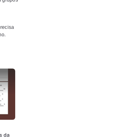
recisa
mo.
s da