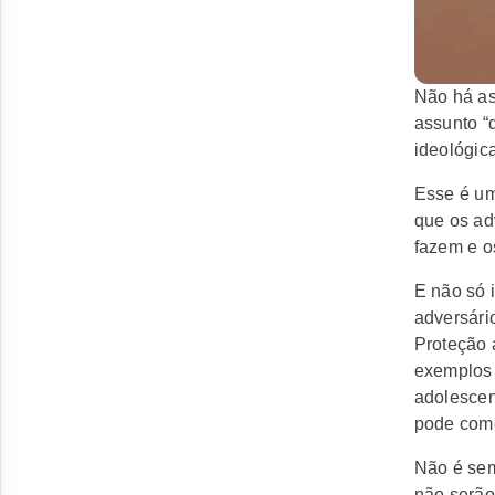
Não há as
assunto “
ideológic
Esse é um
que os ad
fazem e o
E não só 
adversári
Proteção 
exemplos 
adolescen
pode come
Não é sem
não serão