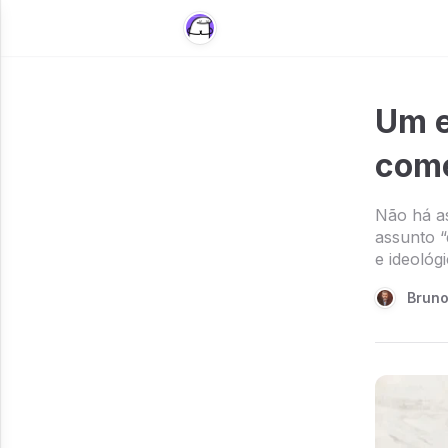
Um e
com
Não há as
assunto “
e ideológ
Brun