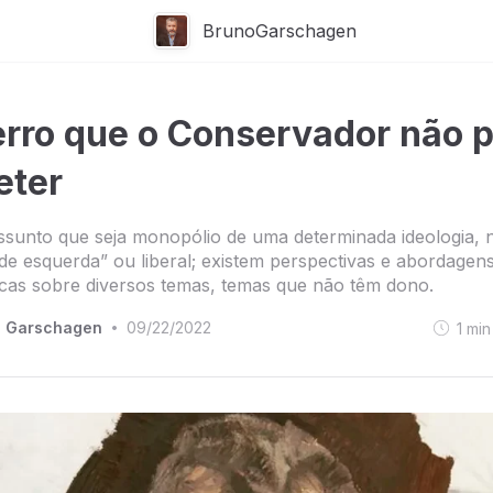
BrunoGarschagen
rro que o Conservador não 
eter
sunto que seja monopólio de uma determinada ideologia, n
de esquerda” ou liberal; existem perspectivas e abordagens 
icas sobre diversos temas, temas que não têm dono.
o Garschagen
09/22/2022
1
min
•