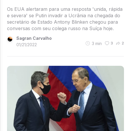
Os EUA alertaram para uma resposta 'unida, rápida
e severa' se Putin invadir a Ucrânia na chegada do
secretário de Estado Antony Blinken chegou para
conversas com seu colega russo na Suíça hoje.
Sagran Carvalho
3
min
3
2
01/21/2022