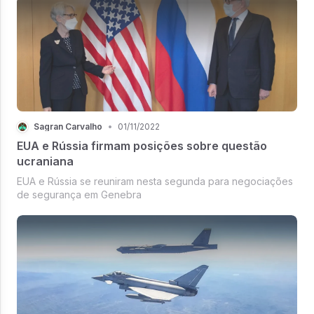
ser um alvo, devido à sua grande população de língua
russa.
Sagran Carvalho
•
01/11/2022
EUA e Rússia firmam posições sobre questão
ucraniana
EUA e Rússia se reuniram nesta segunda para negociações
de segurança em Genebra