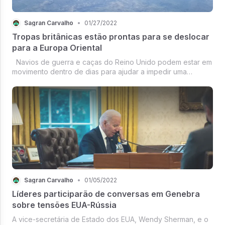
Sagran Carvalho
•
01/27/2022
Tropas britânicas estão prontas para se deslocar
para a Europa Oriental
Navios de guerra e caças do Reino Unido podem estar em
movimento dentro de dias para ajudar a impedir uma
invasão russa da Ucrânia.
Sagran Carvalho
•
01/05/2022
Líderes participarão de conversas em Genebra
sobre tensões EUA-Rússia
A vice-secretária de Estado dos EUA, Wendy Sherman, e o