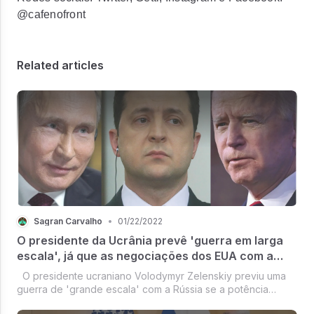
@cafenofront
Related articles
Sagran Carvalho
•
01/22/2022
O presidente da Ucrânia prevê 'guerra em larga
escala', já que as negociações dos EUA com a
Rússia não produzem nenhum avanço.
O presidente ucraniano Volodymyr Zelenskiy previu uma
guerra de 'grande escala' com a Rússia se a potência
tentar ocupar a cidade industrial de Kharkiv - que acredita