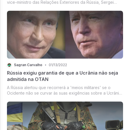
vice-ministro das Relações Exteriores da Rússia, Sergei
Ryabkov, conduzirão as negociações de segurança entre
as duas nações em Genebra, no dia 10 de janeiro, enquanto
aumenta a pressão ...
Sagran Carvalho
•
01/13/2022
Rússia exigiu garantia de que a Ucrânia não seja
admitida na OTAN
A Rússia alertou que recorrerá a 'meios militares' se o
Ocidente não se curvar às suas exigências sobre a Ucrânia
e diz que as sanções dos EUA contra o presidente Vladimir
Putin 'passarão dos limites', após o chefe da Otan afirmar
que há 'um ...