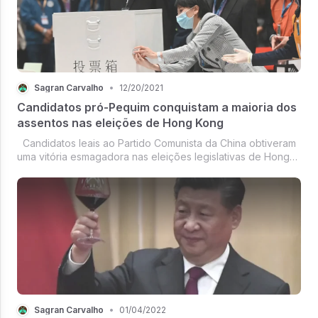
Sagran Carvalho
•
12/20/2021
Candidatos pró-Pequim conquistam a maioria dos
assentos nas eleições de Hong Kong
Candidatos leais ao Partido Comunista da China obtiveram
uma vitória esmagadora nas eleições legislativas de Hong
Kong depois que ativistas pró-democracia foram presos e
as autoridades receberam o poder de excluir aqueles
considerados inade...
Sagran Carvalho
•
01/04/2022