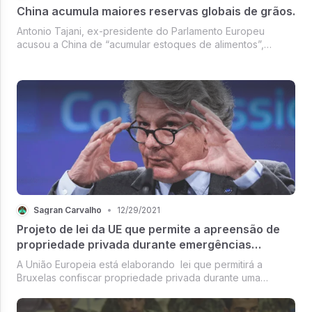
China acumula maiores reservas globais de grãos.
Antonio Tajani, ex-presidente do Parlamento Europeu
acusou a China de “acumular estoques de alimentos”,
afirmando que esta estratégia contribuiu para o aumento
dos preços dos alimentos.
Sagran Carvalho
•
12/29/2021
Projeto de lei da UE que permite a apreensão de
propriedade privada durante emergências
pandêmicas
A União Europeia está elaborando lei que permitirá a
Bruxelas confiscar propriedade privada durante uma
emergência pandêmica.