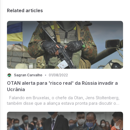
Related articles
Sagran Carvalho
•
01/08/2022
OTAN alerta para 'risco real' da Rússia invadir a
Ucrânia
Falando em Bruxelas, o chefe da Otan, Jens Stoltenberg,
também disse que a aliança estava pronta para discutir o
controle de armas com aRússia. Ele insistiu que os EUA não
tomariam decisões sobre a segurança europeia sem a
Europa à mesa.