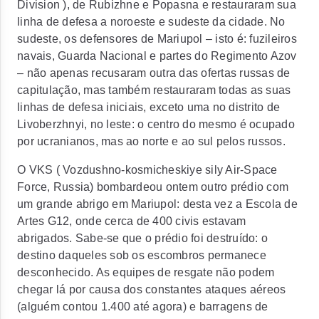
Division ), de Rubizhne e Popasna e restauraram sua
linha de defesa a noroeste e sudeste da cidade. No
sudeste, os defensores de Mariupol – isto é: fuzileiros
navais, Guarda Nacional e partes do Regimento Azov
– não apenas recusaram outra das ofertas russas de
capitulação, mas também restauraram todas as suas
linhas de defesa iniciais, exceto uma no distrito de
Livoberzhnyi, no leste: o centro do mesmo é ocupado
por ucranianos, mas ao norte e ao sul pelos russos.
O VKS ( Vozdushno-kosmicheskiye sily Air-Space
Force, Russia) bombardeou ontem outro prédio com
um grande abrigo em Mariupol: desta vez a Escola de
Artes G12, onde cerca de 400 civis estavam
abrigados. Sabe-se que o prédio foi destruído: o
destino daqueles sob os escombros permanece
desconhecido. As equipes de resgate não podem
chegar lá por causa dos constantes ataques aéreos
(alguém contou 1.400 até agora) e barragens de