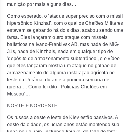
munição por mais alguns dias…
Como esperado, o ‘ataque super preciso com o míssil
hipersônico Kinzhal’, com o qual os Chefões Militares
estavam se gabando há dois dias, acabou sendo uma
farsa. Eles lançaram outro ataque com mísseis
balísticos na Ivano-Frankivsk AB, mas nada de MiG-
31s, nada de Kinzhals, nada em qualquer tipo de
'depósito de armazenamento subterrâneo', e o vídeo
que eles lançaram mostra um ataque no galpão de
armazenamento de alguma instalação agrícola no
leste da Ucrânia, durante a primeira semana de
guerra…. Como foi dito, ‘Policiais Chefões em
Moscou’…
NORTE E NORDESTE
Os russos a oeste e leste de Kiev estão passivos. A
oeste da cidade, os ucranianos estão mantendo sua
linha no rio Irpin, incluindo Irpin (e, do lado de fora: