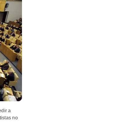
dir a
istas no