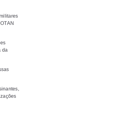
militares
à OTAN
ões
a da
ssas
sinantes,
lizações