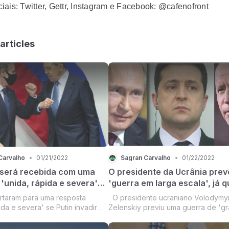
iais: Twitter, Gettr, Instagram e Facebook: @cafenofront
articles
Carvalho
•
01/21/2022
Sagran Carvalho
•
01/22/2022
 será recebida com uma
O presidente da Ucrânia prev
'unida, rápida e severa'
'guerra em larga escala', já q
da a Ucrânia, adverte o
negociações dos EUA com a R
rtaram para uma resposta
O presidente ucraniano Volodymy
io de Estado dos EUA,
não produzem nenhum avanç
ida e severa' se Putin invadir a
Zelenskiy previu uma guerra de 'g
linken, ao chegar a
 chegada do secretário de
escala' com a Rússia se a potência 
ony Blinken chegou para
ocupar a cidade industrial de Kharki