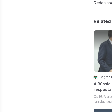
Redes soc
Related 
Sagran 
A Rússia
resposta 
caso inva
Os EUA ale
secretár
'unida, ráp
Antony B
Ucrânia na
Estado Ant
Genebra