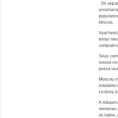
Os separa
ucraniana
populares
étnicos.
Vyachesla
tomar med
compatrio
Seus come
russos no
possa usa
Moscou in
estabelec
Ucrânia à
A máquina
semanas p
os lados,