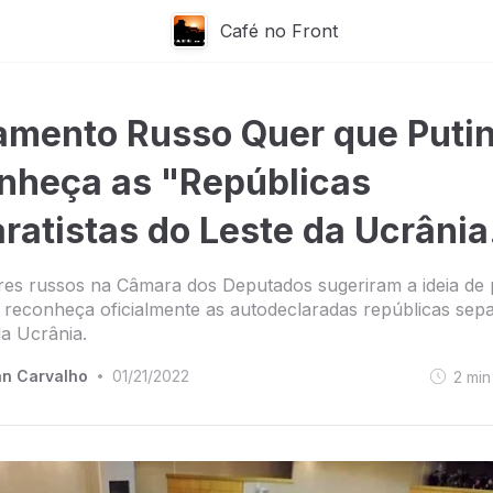
Café no Front
amento Russo Quer que Puti
nheça as "Repúblicas
ratistas do Leste da Ucrânia
res russos na Câmara dos Deputados sugeriram a ideia de 
 reconheça oficialmente as autodeclaradas repúblicas sepa
da Ucrânia.
n Carvalho
01/21/2022
2
min
•