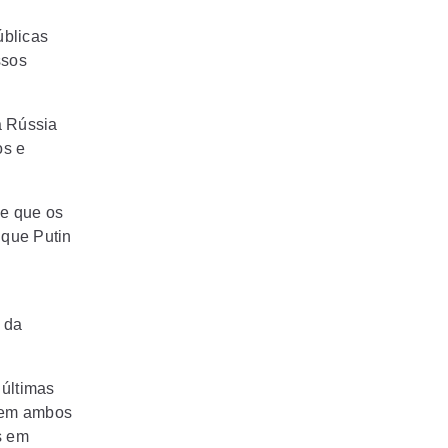
úblicas
ssos
a Rússia
os e
e que os
 que Putin
 da
 últimas
 em ambos
s em