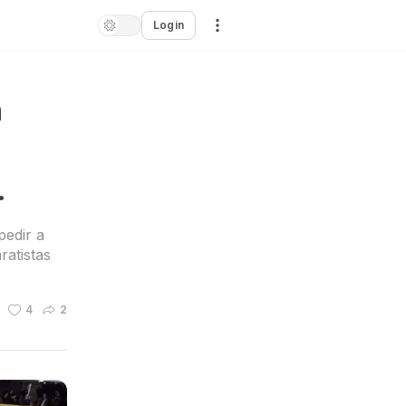
Login
n
.
pedir a
ratistas
4
2