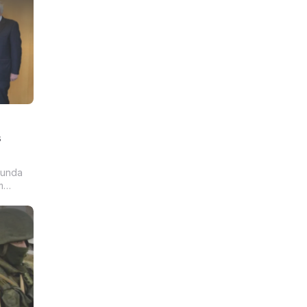
 sua
.
s
gunda
m