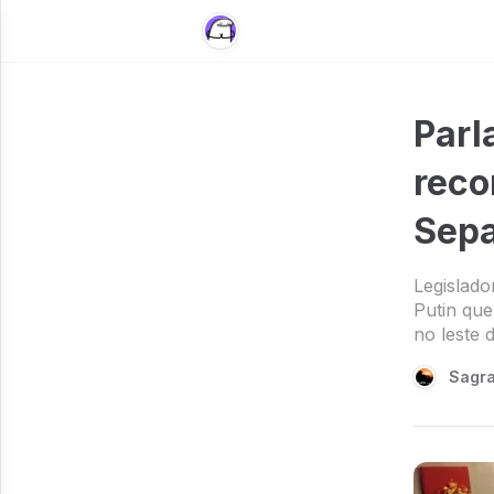
Parl
reco
Sepa
Legislado
Putin que
no leste 
Sagra