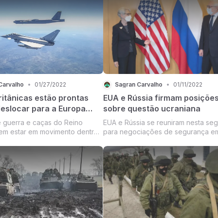
com seu colega russo na Suíça
que acredita ser um alvo, devido à
grande população de língua russa
Carvalho
•
01/27/2022
Sagran Carvalho
•
01/11/2022
ritânicas estão prontas
EUA e Rússia firmam posiçõe
deslocar para a Europa
sobre questão ucraniana
 guerra e caças do Reino
EUA e Rússia se reuniram nesta se
em estar em movimento dentro
para negociações de segurança e
ra ajudar a impedir uma invasão
Genebra
rânia.