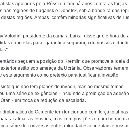
tistas apoiados pela Rússia lutam há anos contra as forças
s nas regiões de Lugansk e Donetsk, sob a bandeira das rep
 destas regiões. Ambas contêm minorias significativas de ru
v Volodin, presidente da câmara baixa, disse que é hora de 
idas concretas para "garantir a segurança de nossos cidadã
tas".
ntários seguem a posição do Kremlin que promove a ideia d
 exterior estão sob ameaça da Ucrânia. Observadores temem
r este argumento como pretexto para justificar a invasão.
siste que não tem planos de invadir, mas ao mesmo tempo
eu uma série de exigências - incluindo a proibição da adesão
 Otan - em troca da redução da escalada.
 diplomática do Ocidente tem funcionado com força total nas
ara acalmar as tensões, mas com posições entrincheiradas
 uma série de conversas entre autoridades ocidentais e russa