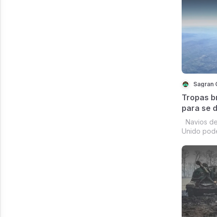
conversas 
hoje.
Sagran 
Tropas b
para se 
Oriental
Navios de
Unido pod
de dias pa
russa da Uc