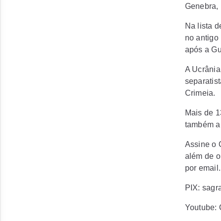
Genebra, 
Na lista 
no antigo
após a Gu
A Ucrânia
separatis
Crimeia.
Mais de 1
também ab
Assine o 
além de o
por email.
PIX: sag
Youtube: 