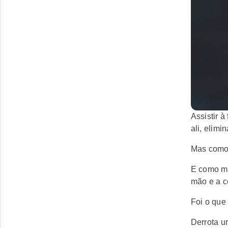
Assistir 
ali, elimi
Mas como 
E como mi
mão e a c
Foi o que
Derrota ur