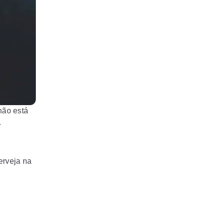
não está
.
erveja na