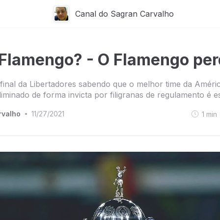
Canal do Sagran Carvalho
 Flamengo? - O Flamengo per
à final da Libertadores sabendo que o melhor time da Améri
 eliminado de forma invicta por filigranas de regulamento é e
rvalho
11/27/2021
1
min
•