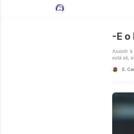
-E o
Assistir 
está ali,
S. Ca