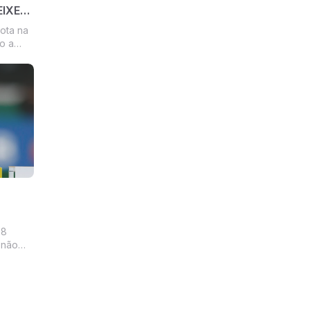
EIXEM
ota na
o a
ocar de
..
versos
78
 não
erar no
ue
que já
ota