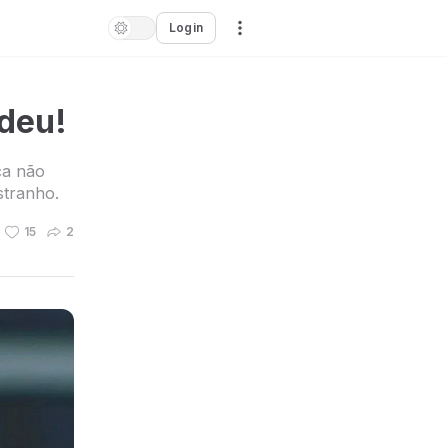
Login
deu!
ca não
stranho.
15
2