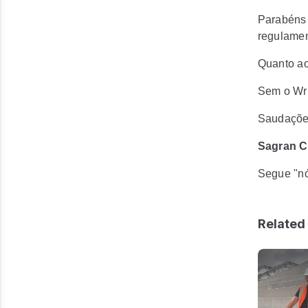
Parabéns 
regulamen
Quanto ao
Sem o Wrig
Saudações
Sagran C
Segue "nói
Related 