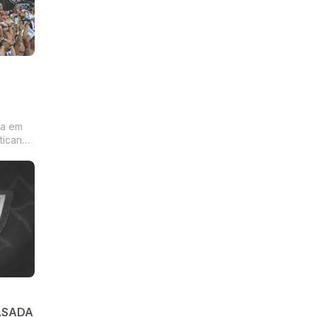
sa em
ticano
ASADA