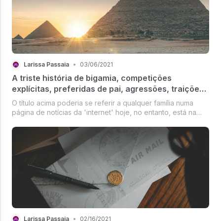
Larissa Passaia
•
03/06/2021
A triste história de bigamia, competições
explícitas, preferidas de pai, agressões, traições
e abandonos.
O título acima poderia se referir a qualquer família numa
página de notícias da 'internet' hoje, no entanto, está na
bíblia dos judeus há mais de 2.000 anos.
Larissa Passaia
•
02/16/2021